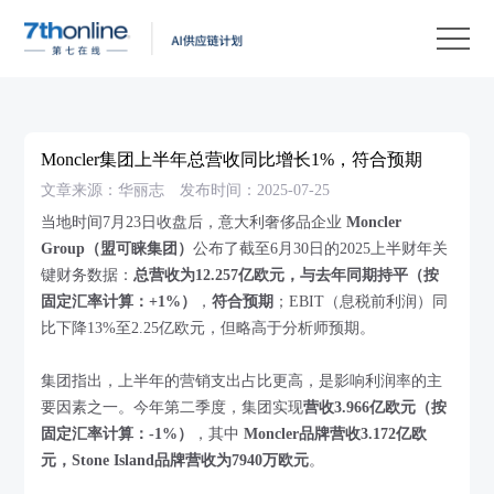
产
品
解
决
客
方
户
客
Moncler集团上半年总营收同比增长1%，符合预期
案
案
户
资
文章来源：华丽志
发布时间：2025-07-25
例
支
源
关
当地时间7月23日收盘后，
意大利奢侈品企业
Moncler
Group（盟可睐集团）
公布了截至6月30日的2025上半财年关
持
中
于
EN
键财务数据：
总营收为12.257亿欧元，与去年同期持平（按
心
我
固定汇率计算：+1%）
，
符合预期
；EBIT（息税前利润）同
比下降13%至2.25亿欧元，但略高于分析师预期。
们
集团指出，上半年的营销支出占比更高，是影响利润率的主
要因素之一。今年第二季度，集团实现
营收3.966亿欧元（按
固定汇率计算：-1%）
，其中
Moncler品牌营收3.172亿欧
元，Stone Island品牌营收为7940万欧元
。