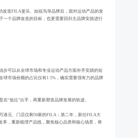
功改造FILA斐乐、始祖鸟等品牌后，面对运动产品的发
下一个品牌改造的目标，也更需要回归主品牌安踏进行
锐步可以从全球市场和专业运动产品方面补齐安踏的短
全球市场份额的占比仅有1.5%，确实需要强有力的品牌
是在“低位”出手，再重新塑造品牌发展的轨迹。
0万港元、门店仅剩50家的FILA；第二年，新任FILA大
的改革，重新梳理产品线，聚焦核心品类和核心场景，将