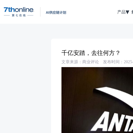
产品
千亿安踏，去往何方？
文章来源：商业评论
发布时间：2025-0