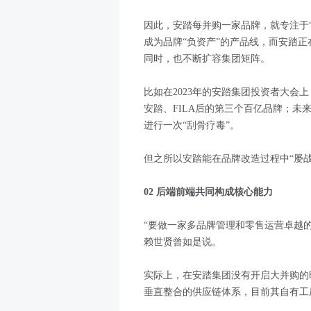
因此，安踏每并购一家品牌，就专注于
成为品牌“负资产”的产品线，而安踏
同时，也不断扩容集团矩阵。
比如在2023年的安踏集团投资者大会
安踏、FILA后的第三个百亿品牌；
进行一次“刮骨疗毒”。
但之所以安踏能在品牌改造过程中“屡
02 后端前端共同构成核心能力
“要做一家多品牌管理和零售运营卓越的
赖世贤曾如是说。
实际上，在安踏集团没有开启大并购的
垂直整合的供应链体系，目前其自有工厂