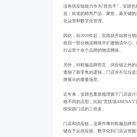
没有供应链能力作为“胜负手”，安踏也
造；前述的精简产品、聚焦，最关键的
化运营和数字化管理。
因此，自2020年起，安踏就开始将分
收回一部分物流网络并扩建物流中心。而
行运营十余个品牌的物流网络。
另外，对鞋服品牌而言，供应链之外的
遵循了新零售的逻辑，门店并不仅仅是
牌展示的重要场景。
近年来，安踏也重新梳理旗下门店设计
格不同的店型，比如“竞技场ARENA
统安踏门店的三倍多。
门店和供应链，这两件事对鞋服品牌而
键在于从供应链、数字化到门店运营能