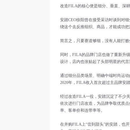
改造FILA的核心便是细分、垂直、深
安踏CEO徐阳曾在接受采访时谈到对
绕这个去反推组织、商品，才能成功把
简言之，只要赛道够细，没有人能打败
同时，FILA的品牌门店也做了重新
设计，店内也张贴起了头部明星的代言
通过细分品类场景、明确中端时尚运动
2020年，FILA收入首次超过主品牌安踏
经过改造FILA一役，安踏沉淀了不
依次进行门店改造，为品牌争取优质点
率、客单价和连带率等。
在并购FILA上“尝到甜头”的安踏，也