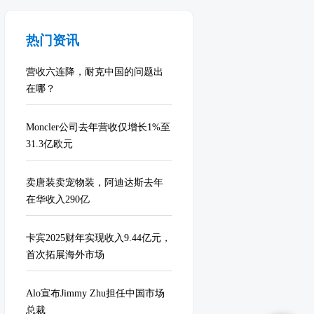
热门资讯
营收六连降，耐克中国的问题出
在哪？
Moncler公司去年营收仅增长1%至
31.3亿欧元
卖唐装卖宠物装，阿迪达斯去年
在华收入290亿
卡宾2025财年实现收入9.44亿元，
首次拓展海外市场
Alo宣布Jimmy Zhu担任中国市场
总裁