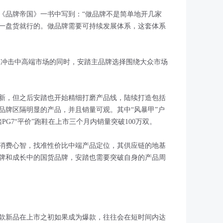
《品牌帝国》一书中写到：“做品牌不是简单地开几家
一盘货就行的。做品牌需要可持续发展体系，这套体系
纷纷冲击中高端市场的同时，安踏主品牌选择围绕大众市场
新，但之后安踏也开始精细打磨产品线，陆续打造包括
品牌区隔明显的产品，并且销量可观。其中“风暴甲”户
踏PG7“平价”跑鞋在上市三个月内销量突破100万双。
消费心智，找准性价比中端产品定位，其供应链的地基
牌和成长中的国货品牌，安踏也需要突破自身的产品周
款新品在上市之初如果成为爆款，往往会在短时间内达