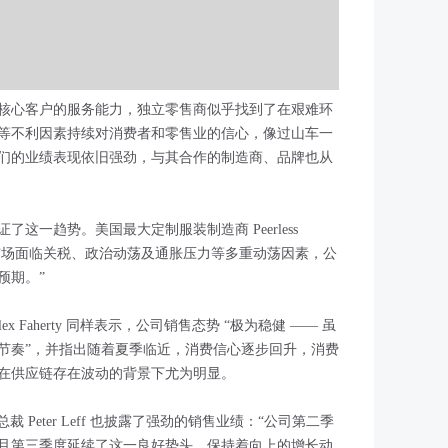
核心客户的服务能力，独立零售商似乎找到了在艰难环
等不利因素持续对消费者和零售业的信心，像过山车一
们的业绩表现依旧强劲，与其合作的制造商、品牌也从
这一趋势。美国最大定制服装制造商 Peerless
坦言：“尽管市场面临关税、政治动荡及通胀压力等多重动荡因素，公
预期。”
Alex Faherty 同样表示，公司销售态势 “极为稳健 —— 虽
节奏”，并指出随着夏季临近，消费信心逐步回升，消费
在供应链存在波动的背景下尤为明显。
总裁 Peter Leff 也披露了强劲的销售业绩：“公司第二季
且第三季度延续了这一良好势头，保持着向上的增长动