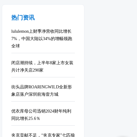
热门资讯
lululemon上财季净营收同比增长
7%，中国大陆以34%的增幅领跑
全球
闭店潮持续，上半年8家上市女装
共计净关店290家
街头品牌ROARINGWILD全新形
象店落户深圳前海壹方城
优衣库母公司迅销2024财年纯利
同比增长25.6％
夹克贡献不足，“夹克专家”七匹狼