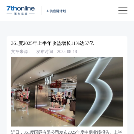
产
品
解
决
客
方
户
客
361度2025年上半年收益增长11%达57亿
案
案
户
资
文章来源：
发布时间：2025-08-18
例
支
源
关
持
中
于
EN
心
我
们
近日，361度国际有限公司发布2025年度中期业绩报告。上半