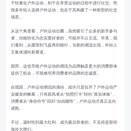
于轻量化户外运动，利于在享受运动的过程中进行社交。而
很多年轻人选择户外运动，也在于其构建了一种新型的社交
场景。
从这个角度看，户外运动出圈，虽然吸引了众多的新手参与
者，但能转化为忠实爱好者的，可能并不占主流。毕竟，我
们看到，从露营到飞盘再到骑行，当新的潮流出现，年轻人
又集体涌向新赛道。
因而，这也导致户外运动的潮流为品牌触及更大的消费群体
提供了机会，可很难培养消费者对品牌的忠诚度。
在我国，户外运动潮流的涌动，或许只是拉开了户外运动产
业爆发的帷幕，只有跟风者从“拍照打卡”转向“真实体验”，
消费者从“身份符号”回归“自由随性”，户外运动才真正走向
成熟。
不过，届时吃到最大红利、成为最后胜者的，不见得是那些
海外大牌们。