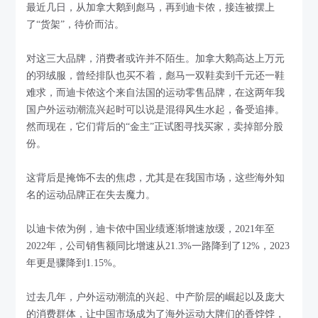
最近几日，从加拿大鹅到彪马，再到迪卡侬，接连被摆上
了“货架”，待价而沽。
对这三大品牌，消费者或许并不陌生。加拿大鹅高达上万元
的羽绒服，曾经排队也买不着，彪马一双鞋卖到千元还一鞋
难求，而迪卡侬这个来自法国的运动零售品牌，在这两年我
国户外运动潮流兴起时可以说是混得风生水起，备受追捧。
然而现在，它们背后的“金主”正试图寻找买家，卖掉部分股
份。
这背后是掩饰不去的焦虑，尤其是在我国市场，这些海外知
名的运动品牌正在失去魔力。
以迪卡侬为例，迪卡侬中国业绩逐渐增速放缓，2021年至
2022年，公司销售额同比增速从21.3%一路降到了12%，2023
年更是骤降到1.15%。
过去几年，户外运动潮流的兴起、中产阶层的崛起以及庞大
的消费群体，让中国市场成为了海外运动大牌们的香饽饽，