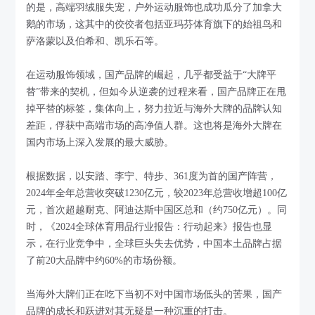
的是，高端羽绒服失宠，户外运动服饰也成功瓜分了加拿大
鹅的市场，这其中的佼佼者包括亚玛芬体育旗下的始祖鸟和
萨洛蒙以及伯希和、凯乐石等。
在运动服饰领域，国产品牌的崛起，几乎都受益于“大牌平
替”带来的契机，但如今从逆袭的过程来看，国产品牌正在甩
掉平替的标签，集体向上，努力拉近与海外大牌的品牌认知
差距，俘获中高端市场的高净值人群。这也将是海外大牌在
国内市场上深入发展的最大威胁。
根据数据，以安踏、李宁、特步、361度为首的国产阵营，
2024年全年总营收突破1230亿元，较2023年总营收增超100亿
元，首次超越耐克、阿迪达斯中国区总和（约750亿元）。同
时，《2024全球体育用品行业报告：行动起来》报告也显
示，在行业竞争中，全球巨头失去优势，中国本土品牌占据
了前20大品牌中约60%的市场份额。
当海外大牌们正在吃下当初不对中国市场低头的苦果，国产
品牌的成长和跃进对其无疑是一种沉重的打击。