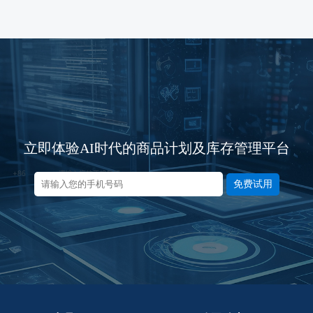
立即体验AI时代的商品计划及库存管理平台
免费试用