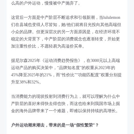
么高的户外运动，慢慢被中产抛弃了。
这背后一方面是中产阶层不断追求和引领新潮，当lululemon
们在县城也变得人尽皆知，她/他们就将目光投向其他高端但
小众的品牌。但更深层次的另一方面原因是，在经济环境不
稳定的大背景下，中产阶层的消费观念也逐渐转变，开始更
加注重性价比，不愿轻易为高溢价买单。
据尼尔森2025年《运动消费趋势报告》，在3000元以上高端
运动产品的购买决策中，“品牌知名度”的权重从2023年的
45%降至2025年的21%，而“性价比”“功能匹配度”权重分别提
升至38%和32%。
当消费能力的现状投射到消费行为上，就可以理解为什么中
产阶层的喜好来得快去得也快，而这也给来到我国市场上掘
金的海外品牌带来了一个难题，即难以保持持续的高增长。
户外运动潮来潮去，带来的是一场“假性繁荣”？