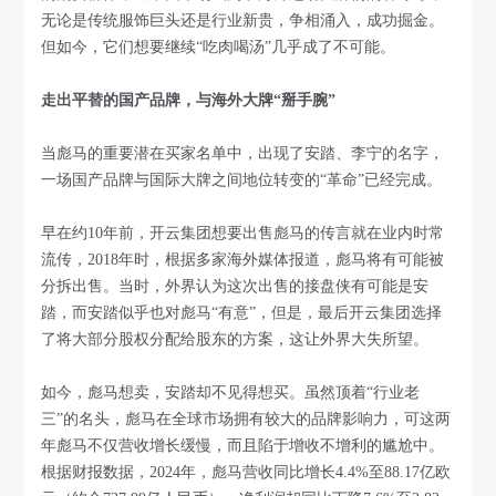
无论是传统服饰巨头还是行业新贵，争相涌入，成功掘金。
但如今，它们想要继续“吃肉喝汤”几乎成了不可能。
走出平替的国产品牌，与海外大牌“掰手腕”
当彪马的重要潜在买家名单中，出现了安踏、李宁的名字，
一场国产品牌与国际大牌之间地位转变的“革命”已经完成。
早在约10年前，开云集团想要出售彪马的传言就在业内时常
流传，2018年时，根据多家海外媒体报道，彪马将有可能被
分拆出售。当时，外界认为这次出售的接盘侠有可能是安
踏，而安踏似乎也对彪马“有意”，但是，最后开云集团选择
了将大部分股权分配给股东的方案，这让外界大失所望。
如今，彪马想卖，安踏却不见得想买。虽然顶着“行业老
三”的名头，彪马在全球市场拥有较大的品牌影响力，可这两
年彪马不仅营收增长缓慢，而且陷于增收不增利的尴尬中。
根据财报数据，2024年，彪马营收同比增长4.4%至88.17亿欧