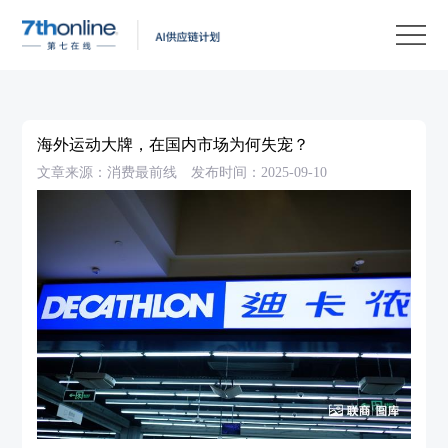
产
品
解
决
客
方
户
客
海外运动大牌，在国内市场为何失宠？
案
案
户
资
文章来源：消费最前线
发布时间：2025-09-10
例
支
源
关
持
中
于
EN
心
我
们