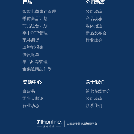
产品
公司动态
智能电商库存管理
公司动态
季前商品计划
产品动态
商品组合计划
媒体报道
季中OTB管理
新品发布会
配补调货
行业峰会
BI智能报表
快反追单
单品库存管理
全渠道商品计划
资源中心
关于我们
白皮书
第七在线简介
零售大咖说
公司动态
行业动态
联系我们