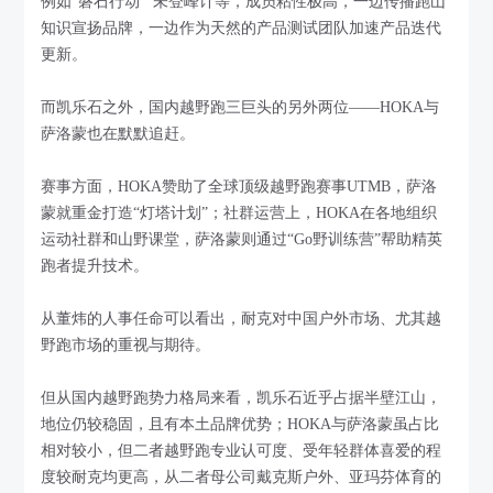
例如“磐石行动”“未登峰计等，成员粘性极高，一边传播跑山
知识宣扬品牌，一边作为天然的产品测试团队加速产品迭代
更新。
而凯乐石之外，国内越野跑三巨头的另外两位——HOKA与
萨洛蒙也在默默追赶。
赛事方面，HOKA赞助了全球顶级越野跑赛事UTMB，萨洛
蒙就重金打造“灯塔计划”；社群运营上，HOKA在各地组织
运动社群和山野课堂，萨洛蒙则通过“Go野训练营”帮助精英
跑者提升技术。
从董炜的人事任命可以看出，耐克对中国户外市场、尤其越
野跑市场的重视与期待。
但从国内越野跑势力格局来看，凯乐石近乎占据半壁江山，
地位仍较稳固，且有本土品牌优势；HOKA与萨洛蒙虽占比
相对较小，但二者越野跑专业认可度、受年轻群体喜爱的程
度较耐克均更高，从二者母公司戴克斯户外、亚玛芬体育的