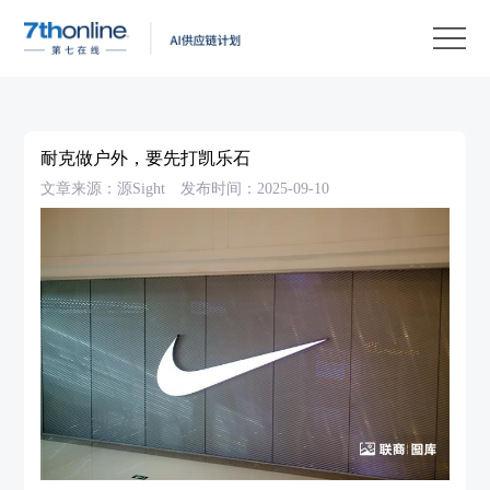
产
品
解
决
客
方
户
客
耐克做户外，要先打凯乐石
案
案
户
资
文章来源：源Sight
发布时间：2025-09-10
例
支
源
关
持
中
于
EN
心
我
们