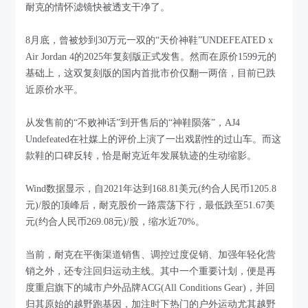
耐克的情怀滤镜快被透支干净了。
8月底，曾被炒到30万元一双的“天价神鞋”UNDEFEATED x
Air Jordan 4的2025年复刻版正式发售。然而在原价1599元的
基础上，这双复刻版的国内首批市价仅翻一两倍，目前已跌
近原价水平。
从发售前的“不败神话”到开售后的“神鞋陨落”，AJ4
Undefeated在社媒上的评价上演了一出戏剧性的过山车。而这
款鞋的口碑反转，恰是耐克近年发展轨迹的生动缩影。
Wind数据显示，自2021年达到168.81美元(约合人民币1205.8
元)/股的顶峰后，耐克股价一路震荡下行，最低跌至51.67美
元(约合人民币269.08元)/股，缩水近70%。
当前，耐克在平衡渠道销售、调控过度促销、加强年轻化营
销之外，还专注回归运动主线。其中一个重要计划，便是再
度重启旗下的城市户外品牌ACG(All Conditions Gear)，并回
归其原始的越野跑基因，加注时下热门的户外运动尤其越野