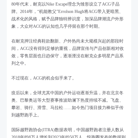
80年代末，耐克以Nike Escape理念为雏形设立了ACG子品
牌。2014年，“机能教父”Errolson Hugh将ACG带入更暗黑、
战术化的风格，赋予品牌独特辨识度，加深品牌潮流户外形
象，大众对ACG的认知也几乎停留在那个时期。
在耐克押注经典鞋款翻新、户外热尚未大规模兴起的那段时
间，ACG没有得到足够的重视，品牌宣传与产品创新相对收
敛，零售层面也日趋保守，逐渐湮没在耐克众多明星产品系
列之中。
不过现在，ACG的机会似乎来了。
疫后以来，全球尤其中国的户外运动逐渐升温，并在北京冬
奥、巴黎奥运等大型赛事推波助澜下热度持续不减。飞盘、
攀岩、骑行、滑雪、马拉松……如今热门项目接力棒似乎传
到越野跑手上。
国际越野跑协会(ITRA)数据表明，中国越野跑者注册人数从
2018年约8万人增长到2023年约50万人。悦跑圈发布的数据则