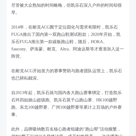
尽管被大众熟知的时间略晚，但凯乐石深入户外的时间却很
早。
2014年，在耐克ACG囿于定位固化与需求有限时，凯乐石
FUGA推出了国内第一双跑山鞋测试鞋款；2020年开始，凯
乐石FUGA推出第一款碳板跑山鞋，随后，HOKA、
Saucony、萨洛蒙、耐克、Altra、阿迪达斯等才逐渐加入这一
阵营。
在耐克ACG开始发力的赛事赞助与跑者团队运营上，凯乐石
也已耕耘颇深。
自2013年起，凯乐石就与国内各大跑山赛事绑定，打造凯乐
石环四姑娘山超级跑、凯乐石莫干山跑山赛、HK100越野
跑、东北100越野赛、广州100越野赛等累计上百场的户外赛
事。
此外，品牌吸纳数百名核心跑者组建的“跑山帮”活动频繁，