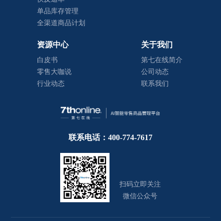
单品库存管理
全渠道商品计划
资源中心
关于我们
白皮书
第七在线简介
零售大咖说
公司动态
行业动态
联系我们
联系电话：400-774-7617
扫码立即关注
微信公众号