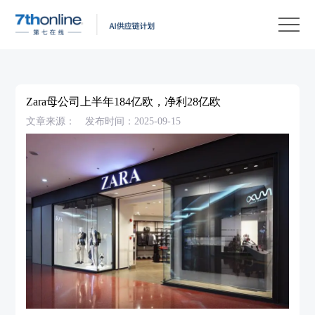
产
品
解
决
客
方
户
客
Zara母公司上半年184亿欧，净利28亿欧
案
案
户
资
文章来源：
发布时间：2025-09-15
例
支
源
关
持
中
于
EN
心
我
们