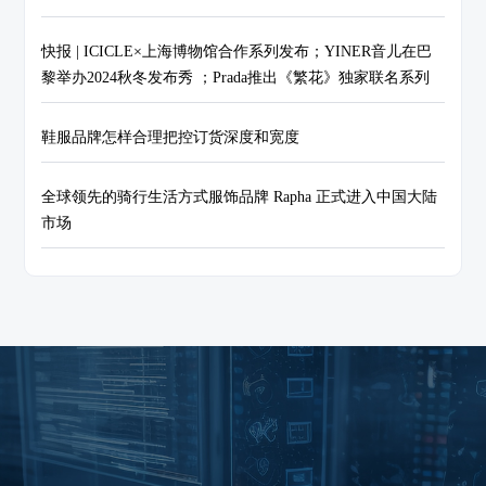
快报 | ICICLE×上海博物馆合作系列发布；YINER音儿在巴
黎举办2024秋冬发布秀 ；Prada推出《繁花》独家联名系列
鞋服品牌怎样合理把控订货深度和宽度
全球领先的骑行生活方式服饰品牌 Rapha 正式进入中国大陆
市场