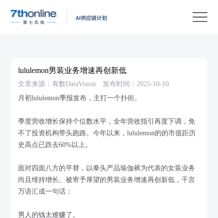
产
品
解
决
客
方
户
客
lululemon男装业务增速再创新低
案
案
户
资
文章来源：有数DataVision
发布时间：2025-10-10
例
支
源
关
月初lululemon季报发布，主打一个扑街。
持
中
于
EN
季度营收增长保持个位数水平，全年营收指引再度下调，免
心
我
不了投资机构带头跑路。今年以来，lululemon的的市值距历
史高点已跌去60%以上。
们
面对四面八方的平替，以拳头产品瑜伽裤为代表的女装业务
尚且维持增长。被寄予厚望的男装业务增速再创新低，千言
万语汇成一句话：
男人的钱太难赚了。