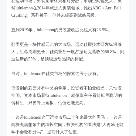
在运动市场，男装竞争格局相对分散，市场空间也更大。虽
然lululemon在2014年就进入男装领域，推出ABC（Anti Ball
Crushing）系列裤子，但并未提高到战略层级。
直到2019年，lululemon的男装营收占比也只有23.5%。
鞋类更是一块性感无比的大市场。运动鞋履技术研发纵深够
大，生命周期更长。鞋类业务一度占据耐克营收的66.8%、阿
迪达斯的55%，是顶级运动品牌的标配。
当时，lululemon在鞋类市场的探索约等于没有。
但没刮的彩票才有中奖的希望，投资者不怕业绩差，只怕没
空间。资本市场看待lululemon，就像班主任看待班里聪明的
偏科生：只要补上短板，估值还能更高。
一边是lululemon这匹运动市场二十年来最大的黑马，一边是
两块充满想象力的增长空间，投资机构的看法是“人再笨还能
学不会微积分吗”，提前计入了估值。