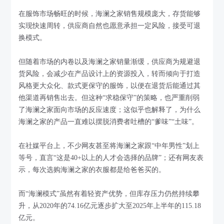
在服饰市场畅旺的时候，海澜之家销售规模庞大，存货能够
实现快速周转，供应商自然也愿意承担一定风险，接受可退
换模式。
但随着市场的内卷以及海澜之家销量渐缓，供应商为规避退
货风险，会减少在产品设计上的资源投入，转而倾向于打造
风格更大众化、款式更保守的服饰，以便在退货后能通过其
他渠道再销售出去。但这种“求稳保守”的策略，也严重削弱
了海澜之家面向市场的反应速度；这似乎也解释了，为什么
海澜之家的产品一直难以摆脱消费者吐槽的“爹味”“土味”。
在社媒平台上，不少网友甚至将海澜之家跟“中年男性”划上
等号，直言“这是40+以上的人才会选择的品牌”；还有网友表
示，每次选购海澜之家的衣服都是给爸爸买的。
而“海澜模式”虽然有着轻资产优势，但库存压力仍然持续攀
升，从2020年的74.16亿元逐步扩大至2025年上半年的115.18
亿元。