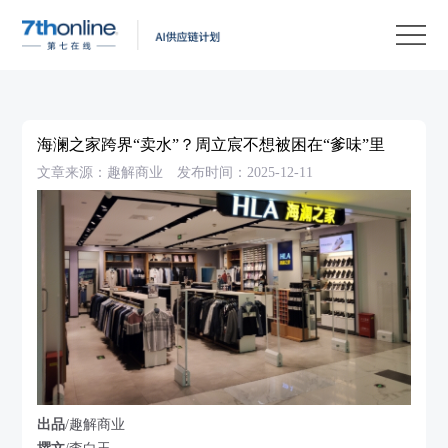
产
品
解
决
客
方
户
客
海澜之家跨界“卖水”？周立宸不想被困在“爹味”里
案
案
户
资
文章来源：趣解商业
发布时间：2025-12-11
例
支
源
关
持
中
于
EN
心
我
们
出品
/趣解商业