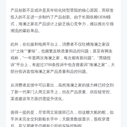
产品创新不足或许是其年轻化转型受阻的核心原因，而研发
投入的不足进一步制约了产品创新。由于长期依赖ODM模
式，海澜之家在产品设计上缺乏核心竞争力，难以推出引领
潮流的爆款单品。
此外，在社媒和电商平台上，消费者不仅吐槽海澜之家设
计“土味”“爹味”，也频繁反映质量和品控问题；甚至有网友
戏称，“一年逛两次海澜之家，每次都有新问题”。“黑猫投
诉”平台上，有超过3700条投诉中包含搜索词“海澜之家”，大
部分投诉直指海澜之家产品质量和品控问题。
从消费者反馈中可以看出，虽然海澜之家的接力棒已经交到
了新一代掌门人周立宸手上，但在产品质量、供应链管控、
渠道建设等方面仍需提升优化。
值得一提的是，尽管周立宸接班已久，但这艘大船的舵，似
乎并未完全交到新船长手中；天眼查数据显示，股权穿透
后，其父周建平仍拥有公司的实际控制权。