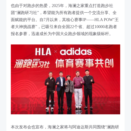
也由于对跑步的热爱，2025年，海澜之家重点打造跑步社
团“澜跑研习社”，希望能为所有跑者提供一个交流分享、全
面赋能的平台。自7月以来，其核心赛事IP——HLA POW“王
者大神挑战赛”，已吸引来自全国22个省、超过10000名跑者
报名参赛，迅速成长为中国大众跑步领域的现象级标杆。
本次发布会也宣布，海澜之家将与阿迪达斯共同围绕“澜跑研