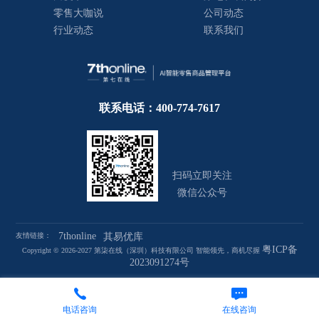
零售大咖说
公司动态
行业动态
联系我们
联系电话：400-774-7617
扫码立即关注
微信公众号
7thonline
友情链接：
其易优库
粤ICP备
Copyright © 2026-2027 第柒在线（深圳）科技有限公司 智能领先，商机尽握
2023091274号
电话咨询
在线咨询