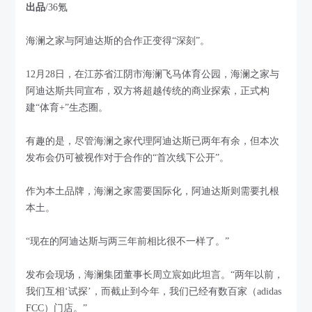
出品
/36氪
海澜之家与阿迪达斯的合作正变得“深刻”。
12月28日，在江苏省江阴市海澜飞马体育公园，海澜之家与
阿迪达斯共同宣布，双方将超越传统的商业探索，正式构
建“体育+”生态圈。
有趣的是，尽管海澜之家代理阿迪达斯已两年有余，但本次
发布会仍可被视作对于合作的“首次线下公开”。
作为本土品牌，海澜之家需要国际化，阿迪达斯则需要扎根
本土。
“现在的阿迪达斯与两三年前相比很不一样了。”
发布会现场，海澜集团董事长周立宸如此坦言。“两年以前，
我们互相‘试探’，而截止到今年，我们已经有数百家（adidas
FCC）门店。”