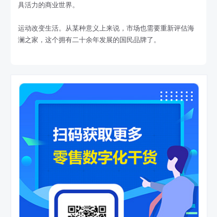
具活力的商业世界。
运动改变生活。从某种意义上来说，市场也需要重新评估海
澜之家，这个拥有二十余年发展的国民品牌了。