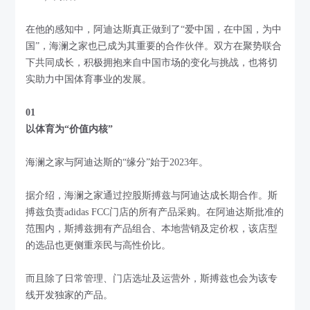
在他的感知中，阿迪达斯真正做到了“爱中国，在中国，为中
国”，海澜之家也已成为其重要的合作伙伴。双方在聚势联合
下共同成长，积极拥抱来自中国市场的变化与挑战，也将切
实助力中国体育事业的发展。
01
以体育为“价值内核”
海澜之家与阿迪达斯的“缘分”始于2023年。
据介绍，海澜之家通过控股斯搏兹与阿迪达成长期合作。斯
搏兹负责adidas FCC门店的所有产品采购。在阿迪达斯批准的
范围内，斯搏兹拥有产品组合、本地营销及定价权，该店型
的选品也更侧重亲民与高性价比。
而且除了日常管理、门店选址及运营外，斯搏兹也会为该专
线开发独家的产品。