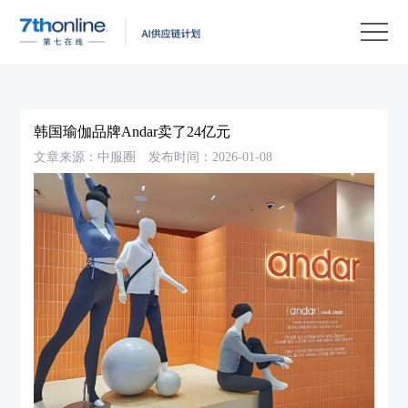
产
品
解
决
客
方
户
客
韩国瑜伽品牌Andar卖了24亿元
案
案
户
资
文章来源：中服圈
发布时间：2026-01-08
例
支
源
关
持
中
于
EN
心
我
们