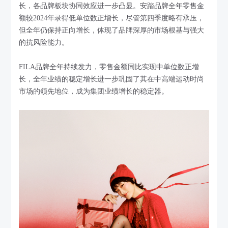
长，各品牌板块协同效应进一步凸显。安踏品牌全年零售金
额较2024年录得低单位数正增长，尽管第四季度略有承压，
但全年仍保持正向增长，体现了品牌深厚的市场根基与强大
的抗风险能力。
FILA品牌全年持续发力，零售金额同比实现中单位数正增
长，全年业绩的稳定增长进一步巩固了其在中高端运动时尚
市场的领先地位，成为集团业绩增长的稳定器。