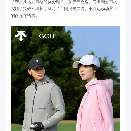
了在大众运动市场的优势地位，又在中高端、专业细分市场
实现了突破性增长，满足了不同消费层级、不同运动场景下
的多元化需求。