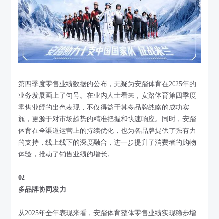
第四季度零售业绩数据的公布，无疑为安踏体育在2025年的
业务发展画上了句号。在业内人士看来，安踏体育第四季度
零售业绩的出色表现，不仅得益于其多品牌战略的成功实
施，更源于对市场趋势的精准把握和快速响应。同时，安踏
体育在全渠道运营上的持续优化，也为各品牌提供了强有力
的支持，线上线下的深度融合，进一步提升了消费者的购物
体验，推动了销售业绩的增长。
02
多品牌协同发力
从2025年全年表现来看，安踏体育整体零售业绩实现稳步增