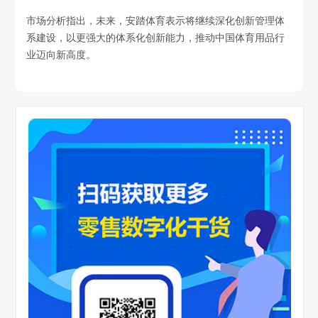
市场分析指出，未来，安踏体育表示将继续深化创新管理体
系建设，以更强大的体系化创新能力，推动中国体育用品行
业迈向新高度。