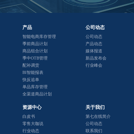
产品
公司动态
智能电商库存管理
公司动态
季前商品计划
产品动态
商品组合计划
媒体报道
季中OTB管理
新品发布会
配补调货
行业峰会
BI智能报表
快反追单
单品库存管理
全渠道商品计划
资源中心
关于我们
白皮书
第七在线简介
零售大咖说
公司动态
行业动态
联系我们