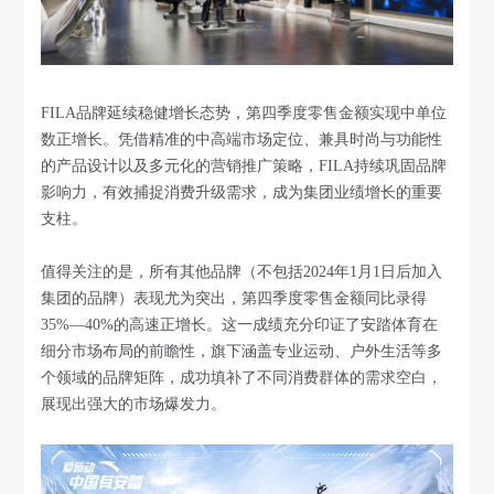
FILA品牌延续稳健增长态势，第四季度零售金额实现中单位
数正增长。凭借精准的中高端市场定位、兼具时尚与功能性
的产品设计以及多元化的营销推广策略，FILA持续巩固品牌
影响力，有效捕捉消费升级需求，成为集团业绩增长的重要
支柱。
值得关注的是，所有其他品牌（不包括2024年1月1日后加入
集团的品牌）表现尤为突出，第四季度零售金额同比录得
35%—40%的高速正增长。这一成绩充分印证了安踏体育在
细分市场布局的前瞻性，旗下涵盖专业运动、户外生活等多
个领域的品牌矩阵，成功填补了不同消费群体的需求空白，
展现出强大的市场爆发力。