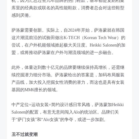
机，因为汇总过去几年品牌的热门鞋款，基本都是复刻档案
库里的经典款或联名的高性能鞋款，消费者总会对这些鞋型
感到厌倦。
萨洛蒙需要创新。实际上，自2024年开始，萨洛蒙就在韩国
这片潮流前沿的试验田做出K-TECH（Korean Tech Wear）的
尝试，在户外机能领域掀起极大关注度。Heikki Salonen的加
盟，或将推动萨洛蒙在户外与潮流领域的进一步融合。
此外，体量达到数十亿元的品牌要继续保持高增长，还需继
续挖掘潜力细分市场。萨洛蒙给出的答案是，加码布局服装
产品线，加大投入挖掘女性消费的潜力，而这也是具有女装
基因的MM6擅长的领域。
中产定位+运动女装+简约设计感日常风格，萨洛蒙加Heikki
Salonen的配置，有意无意间闯入Alo的统治区。品牌们关
于“萨门女孩”和“Alo女孩”的争夺，或进一步加剧。
丑不过就变潮