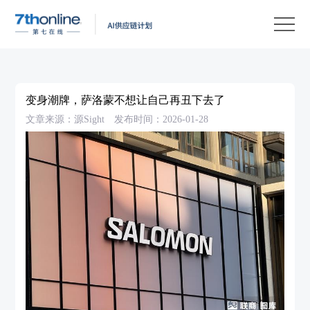
产
品
解
决
客
方
户
客
变身潮牌，萨洛蒙不想让自己再丑下去了
案
案
户
资
文章来源：源Sight
发布时间：2026-01-28
例
支
源
关
持
中
于
EN
心
我
们