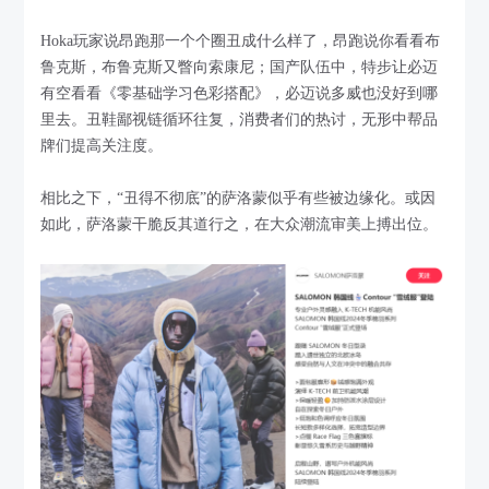
Hoka玩家说昂跑那一个个圈丑成什么样了，昂跑说你看看布
鲁克斯，布鲁克斯又瞥向索康尼；国产队伍中，特步让必迈
有空看看《零基础学习色彩搭配》，必迈说多威也没好到哪
里去。丑鞋鄙视链循环往复，消费者们的热讨，无形中帮品
牌们提高关注度。
相比之下，“丑得不彻底”的萨洛蒙似乎有些被边缘化。或因
如此，萨洛蒙干脆反其道行之，在大众潮流审美上搏出位。