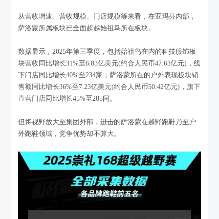
从营收增速、营收规模、门店规模等来看，在亚玛芬内部，
萨洛蒙所属板块已全面超越始祖鸟所在板块。
数据显示，2025年第三季度，包括始祖鸟在内的科技服饰板
块营收同比增长31%至6.83亿美元(约合人民币47.63亿元)，线
下门店同比增长40%至234家；萨洛蒙所在的户外表现板块销
售额同比增长36%至7.23亿美元(约合人民币50.42亿元)，旗下
直营门店同比增长45%至285间。
但将视野放大至集团外部，进击的萨洛蒙在越野跑鞋乃至户
外跑鞋领域，竞争优势却不算大。