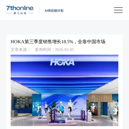
产
品
解
决
客
方
户
客
HOKA第三季度销售增长18.5%，全靠中国市场
案
案
户
资
文章来源：
发布时间：2026-02-05
例
支
源
关
持
中
于
EN
心
我
们