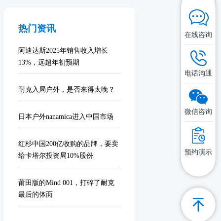
热门资讯
在线咨询
阿迪达斯2025年销售收入增长
13%，远超年初预期
电话沟通
耐克入局户外，是否来得太晚？
微信咨询
日本户外nanamica进入中国市场
红杉中国200亿收购的品牌，要卖
预约演示
给卡塔尔投资局10%股份
莆田版的Mind 001，打碎了耐克
最后的体面