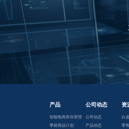
产品
公司动态
资
智能电商库存管理
公司动态
白
季前商品计划
产品动态
零