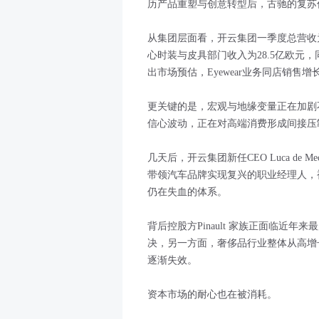
历产品重塑与创意转型后，古驰的复苏
从集团层面看，开云集团一季度总营收为3
心时装与皮具部门收入为28.5亿欧元，
出市场预估，Eyewear业务同店销售
更关键的是，宏观与地缘变量正在加剧
信心波动，正在对高端消费形成间接压
几天后，开云集团新任CEO Luca d
带领汽车品牌实现复兴的职业经理人，
仍在失血的体系。
背后控股方Pinault 家族正面临近
决，另一方面，奢侈品行业整体从高增
逐渐失效。
资本市场的耐心也在被消耗。