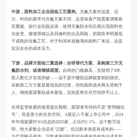
中游，面料加工企业面临工艺重构。
无氟方案对温度、压
力、时间的要求与含氟方案不同，这意味着产线需要调整甚
至重建。据行业实践反馈，使用无氟防水剂后易出现面料色
光改变、接缝滑移以及回修时的次品风险，初期良率明显低
于成熟的含氟工艺。对于利润本就微薄的面料厂来说，这是
实实在在的成本压力。
下游，品牌方面临三重选择：自研替代方案、采购第三方无
氟防水剂、或者继续观望。
自研的门槛极高，安踏用了8年、
投入数亿才实现突破——这不是中腰部品牌能复制的路径。
采购第三方方案是最现实的过渡，但性能和成本两头受制于
人。继续观望看似成本最低，实则是将生存空间拱手让人。
全球监管收紧的速度超出预期，观望者等待的不是“更明确信
号”，而是更小的生存空间。A股近八千家上市公司中，2024
年年报披露PFAS信息的仅85家，占比约1.1%。这个数字说
明，绝大多数企业还在“沉默”。但沉默本身是有成本的——
当监管靴子落地，沉默者将同时面对合规改造的急迫成本和