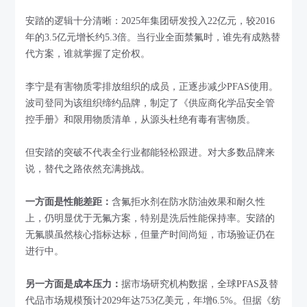
安踏的逻辑十分清晰：2025年集团研发投入22亿元，较2016
年的3.5亿元增长约5.3倍。当行业全面禁氟时，谁先有成熟替
代方案，谁就掌握了定价权。
李宁是有害物质零排放组织的成员，正逐步减少PFAS使用。
波司登同为该组织缔约品牌，制定了《供应商化学品安全管
控手册》和限用物质清单，从源头杜绝有毒有害物质。
但安踏的突破不代表全行业都能轻松跟进。对大多数品牌来
说，替代之路依然充满挑战。
一方面是性能差距：
含氟拒水剂在防水防油效果和耐久性
上，仍明显优于无氟方案，特别是洗后性能保持率。安踏的
无氟膜虽然核心指标达标，但量产时间尚短，市场验证仍在
进行中。
另一方面是成本压力：
据市场研究机构数据，全球PFAS及替
代品市场规模预计2029年达753亿美元，年增6.5%。但据《纺