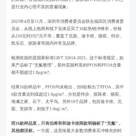
是行业内心照不宣的普遍现象。
2025年4月至11月，深圳市消费者委员会联合福田区消费者委
员会，从线上电商和线下实体店买了16款热销冲锋衣，价格
从210元到1927元不等，覆盖了北面、迪卡侬、骆驼、特步、
凯乐石、探路者等国内外常见品牌。
检测依据的是国家标准GB/T 32614-2023。这个标准规定，如
果产品标了“无氟整理”，那外层面料里的PFOS和PFOA含量
都不能超过1.0μg/m?。
结果16款样品中，PFOS均未检出，但8款检出了PFOA，其中
6款含量达到或超过1.0μg/m?，分别是特步、探路者、骆驼、
海澜之家、石下、太平鸟。另外10个品牌，包括迪卡侬、北
面、安踏等，则低于1.0ug/ m?。
而16款样品里，只有伯希和和迪卡侬两款明确标了“无氟”，
其他都没标。
一方面，这意味着大多数消费者买冲锋衣的时