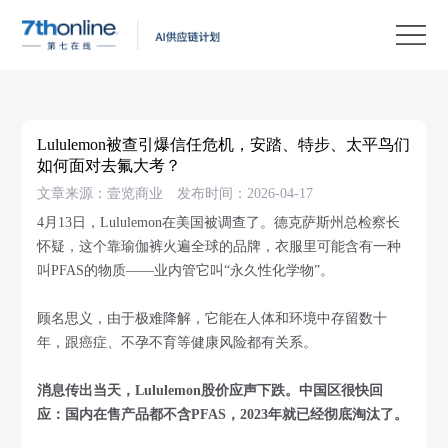
产
品
解
决
客
方
户
客
Lululemon被查引爆信任危机，安踏、特步、太平鸟们
案
案
户
资
如何面对去氟大考？
文章来源：壹览商业
发布时间：2026-04-17
例
支
源
关
4月13日，Lululemon在美国被调查了。德克萨斯州总检察长
持
中
于
EN
怀疑，这个靠瑜伽裤火遍全球的品牌，衣服里可能含有一种
心
我
叫PFAS的物质——业内管它叫“永久性化学物”。
们
顾名思义，由于极难降解，它能在人体和环境中存留数十
年，跟癌症、不孕不育等健康风险都有关系。
消息传出当天，Lululemon股价应声下跌。中国区很快回
应：国内在售产品都不含PFAS，2023年就已经彻底淘汰了。