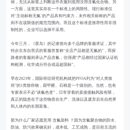
候，无法从标签上判断这件衣服到底用没用含氟化合物。另
一方面，这里其实存在一个标准上的局限性。现行标准仅
对‘主动标称无氟’的产品具有约束力，未作相关标称的产品
则不在该限值的规范范围内。而且这个标准是推荐性而非强
制性的，企业可以选择不采用。
今年三月，《星岛》的记者曾向多个品牌的客服求证，其中
特步京东自营店的客服答复称“全店产品都是无氟的”，而探
路者的客服则承认产品含氟，但强调“产品都经过国家认证机
构检测，化学成分符合或远超国标”。
早在2023年，国际癌症研究机构就把PFOA列为“对人类致
癌”的1类致癌物，跟甲醛、石棉是一个级别的。当然，也有
专家表示不必“谈氟色变”，日常穿着的直接接触风险有限，
真正的隐患在于这些物质在生产、洗涤以及废弃后在自然界
和人体内的长期富集。
那为什么厂家还愿意用 含氟面料 ？因为含氟聚合物的防水、
防油、防污效果确实好，成本低、工艺成熟，是目前主流的