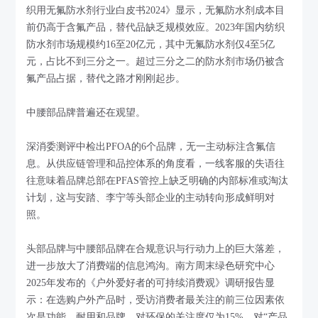
织用无氟防水剂行业白皮书2024》显示，无氟防水剂成本目
前仍高于含氟产品，替代品缺乏规模效应。2023年国内纺织
防水剂市场规模约16至20亿元，其中无氟防水剂仅4至5亿
元，占比不到三分之一。超过三分之二的防水剂市场仍被含
氟产品占据，替代之路才刚刚起步。
中腰部品牌普遍还在观望。
深消委测评中检出PFOA的6个品牌，无一主动标注含氟信
息。从供应链管理和品控体系的角度看，一线客服的失语往
往意味着品牌总部在PFAS管控上缺乏明确的内部标准或淘汰
计划，这与安踏、李宁等头部企业的主动转向形成鲜明对
照。
头部品牌与中腰部品牌在合规意识与行动力上的巨大落差，
进一步放大了消费端的信息鸿沟。南方周末绿色研究中心
2025年发布的《户外爱好者的可持续消费观》调研报告显
示：在选购户外产品时，受访消费者最关注的前三位因素依
次是功能、耐用和品牌，对环保的关注度仅为15%，对“产品