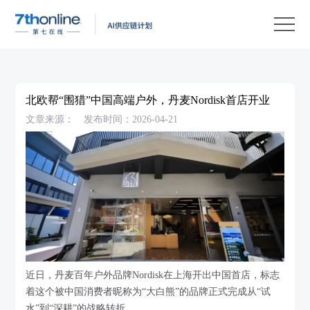
产
品
解
决
客
方
户
客
北欧帮“围猎”中国高端户外，丹麦Nordisk首店开业
案
案
户
资
文章来源：
发布时间：2026-04-21
例
支
源
关
持
中
于
EN
心
我
们
近日，丹麦百年户外品牌Nordisk在上海开出中国首店，标志
着这个被中国消费者昵称为“大白熊”的品牌正式完成从“试
水”到“深耕”的战略转折。