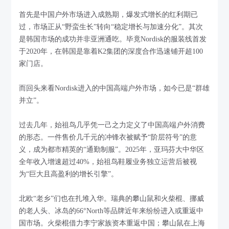
首先是中国户外市场进入成熟期，爆发式增长的红利期已
过，市场正从“野蛮生长”转向“稳定增长与加速分化”。其次
是韩国市场的成功并非亚洲通吃。毕竟Nordisk的服装线首发
于2020年，在韩国是靠着K2集团的深度合作迅速铺开超100
家门店。
而回头来看Nordisk进入的中国高端户外市场，如今已是“群雄
并立”。
过去几年，始祖鸟几乎凭一己之力定义了中国高端户外消费
的形态。一件售价几千元的冲锋衣被赋予“阶层符号”的意
义，成为都市精英的“通勤制服”。2025年，亚玛芬大中华区
全年收入增速超过40%，始祖鸟鞋履业务独立运营后被视
为“巨大且高盈利的增长引擎”。
北欧“老乡”们也在扎堆入华。瑞典的攀山鼠和火柴棍、挪威
的老人头、冰岛的66°North等品牌近年来纷纷进入或重返中
国市场。火柴棍借力李宁家族资本重返中国；攀山鼠在上海