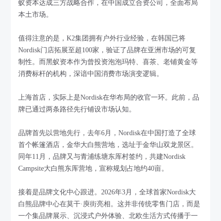
蚁资本达成三方战略合作，在中国成立合资公司，全面布局
本土市场。
值得注意的是，K2集团拥有户外行业经验，在韩国已将
Nordisk门店拓展至超100家，验证了品牌在亚洲市场的可复
制性。而黑蚁资本作为曾投资泡泡玛特、喜茶、老铺黄金等
消费标杆的机构，深谙中国消费市场演变逻辑。
上海首店，实际上是Nordisk在华布局的收官一环。此前，品
牌已通过两条路径先行铺设市场认知。
品牌首先以营地先行，去年6月，Nordisk在中国打造了全球
首个帐篷酒店，金华大白熊营地，选址于金华山双龙景区。
同年11月，品牌又与青浦练塘东厍村签约，共建Nordisk
Campsite大白熊东厍营地，宣称规划占地约40亩。
接着是品牌文化中心跟进。2026年3月，全球首家Nordisk大
白熊品牌中心在莫干·庾街亮相。这并非传统零售门店，而是
一个集品牌展示、沉浸式户外体验、北欧生活方式传播于一