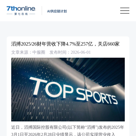
产
品
解
决
客
方
户
客
滔搏2025/26财年营收下降4.7%至257亿，关店660家
案
案
户
资
文章来源：中服圈
发布时间：2026-06-01
例
支
源
关
持
中
于
EN
心
我
们
近日，滔搏国际控股有限公司(以下简称“滔搏”)发布的2025年
3月1日至2026年2月28日业绩显示，该公司实现营业收入