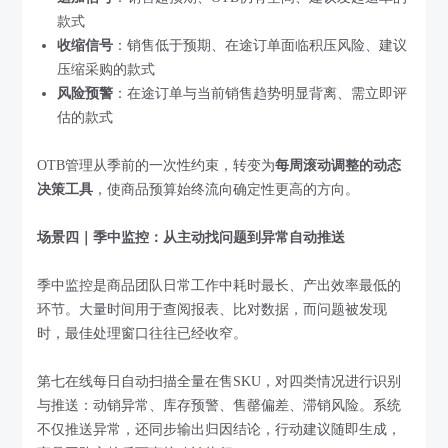
款式
收缩信号
：销售低于预期、在途订单面临积压风险、建议
压缩采购的款式
风险预警
：在途订单与当前销售趋势明显背离、需立即评
估的款式
OTB管理从季前的一次性约束，转变为
每周滚动调整的动态
决策工具
，使商品预算始终流向确定性更高的方向。
场景四｜季中监控：从主动找问题到异常自动推送
季中监控是商品团队日常工作中耗时最长、产出效率最低的
环节。大量时间用于查阅报表、比对数据，而问题被发现
时，最佳处理窗口往往已经收窄。
第七在线每日自动扫描全量在售SKU，对四类情况进行识别
与推送：动销异常、库存预警、售罄偏差、滞销风险。系统
不仅推送异常，还同步输出归因结论，行动建议随即生成，