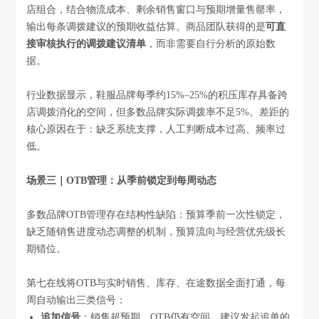
店组合，结合物流成本、剩余销售窗口与预期增量售罄率，
输出每条调拨建议的预期收益估算。商品团队获得的是
可直
接审核执行的调拨建议清单
，而非需要自行分析的原始数
据。
行业数据显示，鞋服品牌每季约15%–25%的积压库存具备跨
店调拨消化的空间，但多数品牌实际调拨率不足5%。差距的
核心原因在于：缺乏系统支撑，人工判断成本过高、频率过
低。
场景三｜OTB管理：从季前锁定到每周动态
多数品牌OTB管理存在结构性缺陷：预算季前一次性锁定，
缺乏随销售进度动态调整的机制，预算流向与经营优先级长
期错位。
第七在线将OTB与实时销售、库存、在途数据全面打通，每
周自动输出三类信号：
追加信号
：销售超预期、OTB仍有空间、建议发起追单的