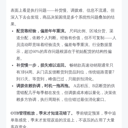
表面上看是执行问题——补货慢、调拨难、信息不流通。但
深入下去会发现，商品决策困境是多个系统性问题叠加的结
果。
配货靠经验，偏差年年重演。
尺码比例、区域分货、渠
道分配，依赖个人判断。经验有价值，但不可复制——人
员流动即意味着经验流失，偏差每季重演。行业数据显
示，超过60%的库存问题根源在于初始配货的结构性偏
差。
补货慢一步，损失难以追回。
畅销款高速动销期通常只
有3到4周。从门店反馈断货到货品到位，传统链路需要7
到15天。等货到，峰值已过，只能折扣消化。
调拨依赖协调，时机一拖再拖。
A店积压、B店断货的供
需错配几乎每季都在发生，但调拨成本难以量化，决策依
赖多方协调，执行周期长，往往错过最佳消化窗口。
OTB管理粗放，季末才知道花错了。
季前锁定预算，季中追
单靠感觉，季末才发现该追的没追上，不该压的占用了大量
库存资金。