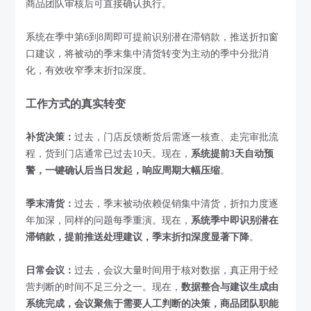
商品团队审核后可直接确认执行。
系统在季中第6到8周即可提前识别潜在滞销款，推送折扣窗
口建议，将被动的季末集中清货转变为主动的季中分批消
化，有效收窄季末折扣深度。
工作方式的真实转变
补货决策：
过去，门店反馈断货后需逐一核查、走完审批流
程，货到门店通常已过去10天。现在，
系统提前3天自动预
警，一键确认后当日发起，响应周期大幅压缩
。
季末清货：
过去，季末被动依赖促销集中清货，折扣力度逐
年加深，同样的问题每季重演。现在，
系统季中即识别潜在
滞销款，提前推送处理建议，季末折扣深度显著下降
。
日常会议：
过去，会议大量时间用于核对数据，真正用于经
营判断的时间不足三分之一。现在，
数据整合与建议生成由
系统完成，会议聚焦于需要人工判断的决策，商品团队职能