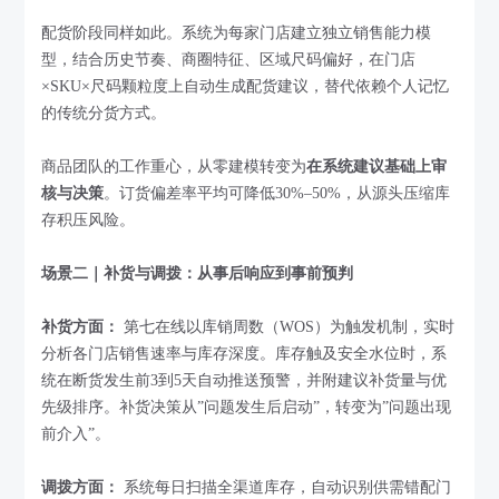
配货阶段同样如此。系统为每家门店建立独立销售能力模
型，结合历史节奏、商圈特征、区域尺码偏好，在门店
×SKU×尺码颗粒度上自动生成配货建议，替代依赖个人记忆
的传统分货方式。
商品团队的工作重心，从零建模转变为
在系统建议基础上审
核与决策
。订货偏差率平均可降低30%–50%，从源头压缩库
存积压风险。
场景二｜补货与调拨：从事后响应到事前预判
补货方面：
第七在线以库销周数（WOS）为触发机制，实时
分析各门店销售速率与库存深度。库存触及安全水位时，系
统在断货发生前3到5天自动推送预警，并附建议补货量与优
先级排序。补货决策从”问题发生后启动”，转变为”问题出现
前介入”。
调拨方面：
系统每日扫描全渠道库存，自动识别供需错配门