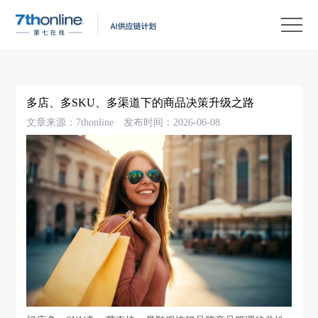
产
品
解
决
客
方
户
客
多店、多SKU、多渠道下的商品决策升级之路
案
案
户
资
文章来源：7thonline
发布时间：2026-06-08
例
支
源
关
持
中
于
EN
心
我
们