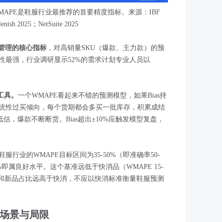
APE是鞋服行业最推荐的首要精度指标。来源：IBF
eplenish 2025；NetSuite 2025
常管理的核心指标
，对高销量SKU（爆款、主力款）的预
性最强，行业调研显示52%的需求计划专业人员以
工具。
一个WMAPE看起来不错的预测模型，如果Bias持
统性过买倾向，每个货期都会多买一批库存，积累成结
低估，爆款不断断货。Bias超出±10%应触发模型复盘，
行业的WMAPE目标区间为35-50%（即准确率50-
%即属良好水平。这个基准远低于快消品（WMAPE 15-
性和新品占比远高于快消，不应以快消标准衡量鞋服预测
场景与局限