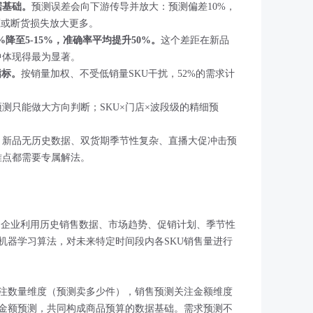
据基础。
预测误差会向下游传导并放大：预测偏差10%，
压或断货损失放大更多。
0%降至5-15%，准确率平均提升50%。
这个差距在新品
中体现得最为显著。
指标。
按销量加权、不受低销量SKU干扰，52%的需求计
测只能做大方向判断；SKU×门店×波段级的精细预
。
：
新品无历史数据、双货期季节性复杂、直播大促冲击预
难点都需要专属解法。
ng）是零售企业利用历史销售数据、市场趋势、促销计划、季节性
机器学习算法，对未来特定时间段内各SKU销售量进行
注数量维度（预测卖多少件），销售预测关注金额维度
金额预测，共同构成商品预算的数据基础。需求预测不