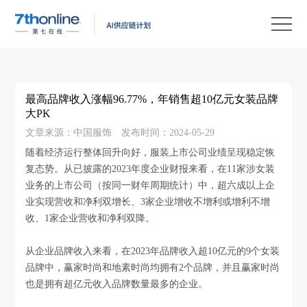
产
品
解
决
客
方
户
客
最高品牌收入涨幅96.77%，年销售超10亿元女装品牌
案
案
户
资
大PK
文章来源：中国服饰
发布时间：2024-05-29
例
支
源
关
随着经济运行整体回升向好，服装上市公司业绩呈现稳定恢
持
中
于
EN
复态势。从已披露的2023年度企业财报来看，在11家涉女装
心
我
业务的上市公司（按同一财年周期统计）中，超六成以上企
业实现营收和净利双增长、3家企业增收不增利或增利不增
们
收、1家企业营收和净利双降。
从企业品牌收入来看，在2023年品牌收入超10亿元的9个女装
品牌中，赢家时尚和地素时尚均拥有2个品牌，并且赢家时尚
也是拥有超亿元收入品牌数量最多的企业。