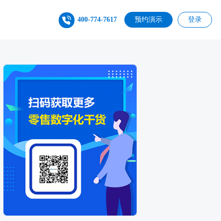
400-774-7617
预约演示
登录