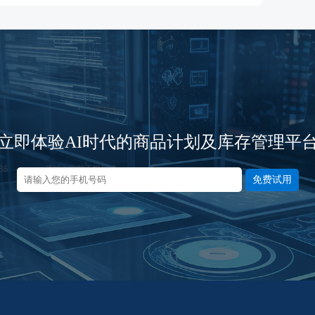
立即体验AI时代的商品计划及库存管理平
免费试用