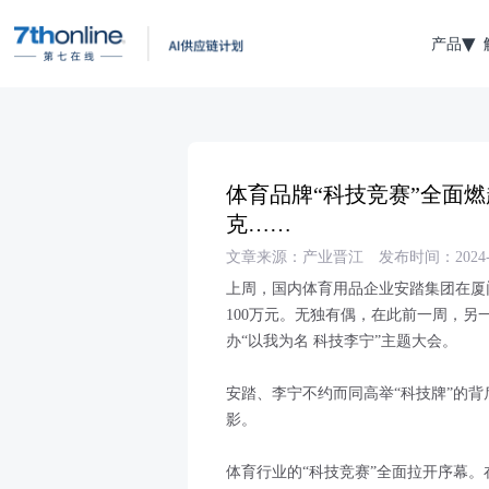
产品
体育品牌“科技竞赛”全面燃
克……
文章来源：产业晋江
发布时间：2024-0
上周，国内体育用品企业安踏集团在厦
100万元。无独有偶，在此前一周，
办“以我为名 科技李宁”主题大会。
安踏、李宁不约而同高举“科技牌”的
影。
体育行业的“科技竞赛”全面拉开序幕