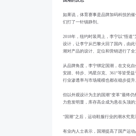
国潮的反思
如果说，体育赛事是品牌加码科技的催
们打了一针镇静剂。
2018年，纽约时装周上，李宁以“悟
设计，让李宁从巴黎火回了国内，由此
潮对产品的设计、定位和营销进行了全
从品牌角度，李宁绑定国潮，在文化自
安踏、特步、鸿星尔克、361°等皆受
行业渗透率与市场规模也都在稳步提升
但以外观设计为主的国潮“变革”最终
力愈发明显，库存高企成为悬在头顶的
“国潮”之后，运动鞋服行业的潮水究竟
有业内人士表示，国潮提高了国产运动