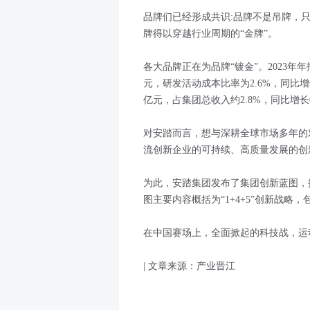
品牌们已经形成共识:品牌不是吊牌，
牌得以穿越行业周期的“金牌”。
各大品牌正在为品牌“镀金”。2023年
元，研发活动成本比率为2.6%，同比增长
亿元，占集团总收入约2.8%，同比增长0.
对安踏而言，想与深耕全球市场多年的
流创新企业的可持续、高质量发展的创
为此，安踏集团发布了集团创新蓝图，提
图主要内容概括为“1+4+5”创新战略
在中国赛场上，全面掀起的科技战，运
| 文章来源：产业晋江