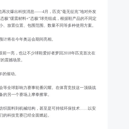
克也再次爆出科技消息——4月，匹克“毫无征兆”地对外发
“态极”缓震材料+“态极”球壳组成，根据鞋产品的不同定
小、放置位置、包围范围、数量不同等多种使用方案。
预计将在今年奥运会期间亮相。
眼前一亮，也让不少球鞋爱好者梦回2018年匹克首次在
”的震撼场景。
年的催动。
会等全球影响力赛事轮番闪耀。在体育竞技这一顶级战
备的另一个赛场上摩拳擦掌。
纺织面料到机械结构，甚至是可持续环保技术……以安
们的科技竞赛已经全面燃起。