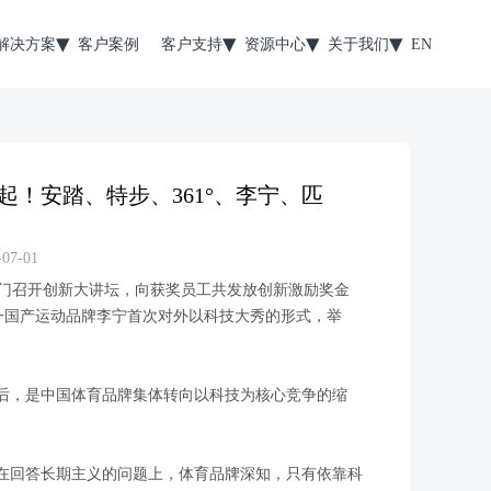
解决方案
客户案例
客户支持
资源中心
关于我们
EN
起！安踏、特步、361°、李宁、匹
7-01
门召开创新大讲坛，向获奖员工共发放创新激励奖金
另一国产运动品牌李宁首次对外以科技大秀的形式，举
背后，是中国体育品牌集体转向以科技为核心竞争的缩
。在回答长期主义的问题上，体育品牌深知，只有依靠科