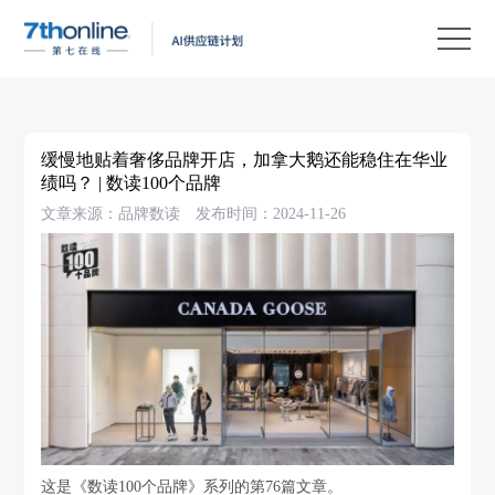
产
品
解
决
客
方
户
客
缓慢地贴着奢侈品牌开店，加拿大鹅还能稳住在华业
案
案
户
资
绩吗？ | 数读100个品牌
文章来源：品牌数读
发布时间：2024-11-26
例
支
源
关
持
中
于
EN
心
我
们
这是《数读100个品牌》系列的第76篇文章。