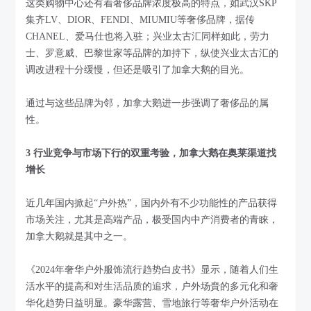
这类购物中心还有着奢侈品牌浓度极高的特点，如武汉SKP
集齐LV、DIOR、FENDI、MIUMIU等奢侈品牌，据传
CHANEL、爱马仕也将入驻；兴业太古汇同样如此，劳力
士、罗意威、巴黎世家等品牌的加持下，纵使兴业太古汇的
调改进程十分缓慢，但还是吸引了加拿大鹅的目光。
通过与这些品牌为邻，加拿大鹅进一步强调了奢侈品的属
性。
3 行业竞争与市场下行的双重考验，加拿大鹅在奥莱渠道找
增长
近几年国内掀起“户外热”，国内外有不少功能性的产品获得
市场关注，尤其是高端产品，极受国内中产消费者的青睐，
加拿大鹅就是其中之一。
《2024年奢华户外服饰流行趋势白皮书》显示，随着人们生
活水平的提高和对生活品质的追求，户外场賷的多元化和奢
华化趋势日益明显。豪华露营、雪地旅行等奢华户外活动在