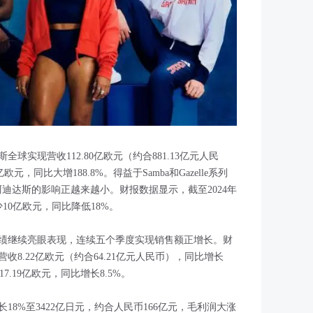
全球实现营收112.80亿欧元（约合881.13亿元人民
元，同比大增188.8%。得益于Samba和Gazelle系列
阿迪达斯的影响正越来越小。财报数据显示，截至2024年
10亿欧元，同比降低18%。
绩继续亮眼表现，连续五个季度实现销售额正增长。财
8.22亿欧元（约合64.21亿元人民币），同比增长
7.19亿欧元，同比增长8.5%。
长18%至3422亿日元，约合人民币166亿元，毛利润大涨