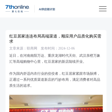
产
品
解
决
客
方
户
客
红豆居家连连布局高端渠道，顺应用户品质化购买需
案
案
户
资
求
文章来源：联商网
发布时间：2024-12-06
例
支
源
关
近日，在河南南阳万达、重庆龙湖时代天街、武汉亲橙万象
持
中
于
EN
汇等高端购物中心里，红豆居家的新店陆续开业。
心
我
作为国内舒适内衣行业的佼佼者，红豆居家紧跟市场脉搏，
们
正通过一系列优质渠道新店的巧妙布局，满足消费者对高品
质生活的追求。