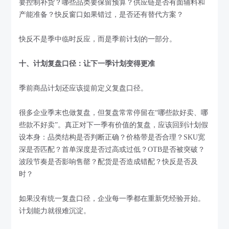
要控制补货？哪些品类要保留预算？供应链是否有面辅料和
产能准备？快反窗口如果错过，是否还有替代方案？
快反不是季中临时反应，而是季前计划的一部分。
十、计划复盘口径：让下一季计划变得更准
季前商品计划还应该提前定义复盘口径。
很多企业季末也做复盘，但复盘常常停留在“哪些款好卖、哪
些款不好卖”。真正对下一季有价值的复盘，应该回到计划假
设本身：品类结构是否判断正确？价格带是否合理？SKU宽
深是否匹配？首单深度是否过高或过低？OTB是否被突破？
波段节奏是否影响售罄？配货是否造成错配？快反是否及
时？
如果没有统一复盘口径，企业每一季都在重新凭经验开始。
计划能力就很难沉淀。