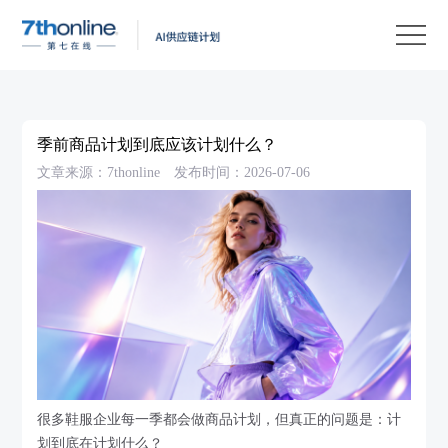
产
品
解
决
客
方
户
客
季前商品计划到底应该计划什么？
案
案
户
资
文章来源：7thonline
发布时间：2026-07-06
例
支
源
关
持
中
于
EN
心
我
们
很多鞋服企业每一季都会做商品计划，但真正的问题是：计
划到底在计划什么？