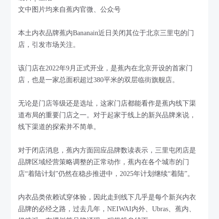
文中图片均来自蕉内官微、公众号
本土内衣品牌蕉内Bananain近日关闭其位于北京三里屯的门
店，引发市场关注。
该门店在2022年9月正式开业，是蕉内在北京开设的首家门
店，也是一家总面积超过380平米的双层临街旗舰店。
无论是门店等级还是选址，这家门店都能看作是蕉内线下渠
道布局的重要门店之一。对于起家于线上的新兴品牌来说，
线下渠道的探索并不简单。
对于闭店消息，蕉内方面回应品牌数读表示，三里屯闭店是
品牌区域经营策略调整的正常动作，蕉内在各个城市的门
店“着陆计划”仍然在稳步推进中，2025年计划继续“着陆”。
内衣品类依赖试穿体验，因此走到线下几乎是每个新兴内衣
品牌的必经之路，过去几年，NEIWAI内外、Ubras、蕉内、