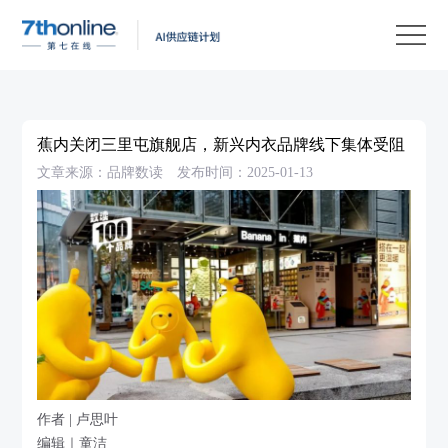
产
品
解
决
客
方
户
客
蕉内关闭三里屯旗舰店，新兴内衣品牌线下集体受阻
案
案
户
资
文章来源：品牌数读
发布时间：2025-01-13
例
支
源
关
持
中
于
EN
心
我
们
作者 | 卢思叶
编辑｜童洁