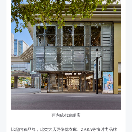
蕉内成都旗舰店
比起内衣品牌，此类大店更像优衣库、ZARA等快时尚品牌