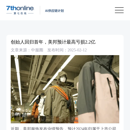
产
品
解
决
客
方
户
客
创始人回归首年，美邦预计最高亏损2.2亿
案
案
户
资
文章来源：中服圈
发布时间：2025-02-12
例
支
源
关
持
中
于
EN
心
我
们
近期，美邦服饰发布业绩预告，预计2024年归属于上市公司