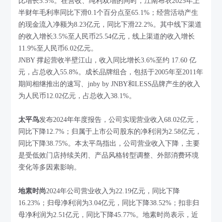
比增长5.5%。在营收、纯利双增的同时，江南布衣2025年上
半财年毛利率同比下滑0.1个百分点至65.1%；经营活动产生
的现金流入净额为8.23亿元，同比下滑22.2%。其中线下渠道
的收入增长3.5%至人民币25.54亿元，线上渠道的收入增长
11.9%至人民币6.02亿元。
JNBY 撑起营收半壁江山，收入同比增长3.6%至约 17.60 亿
元，占总收入55.8%。成长品牌组合，包括于2005年至2011年
期间相继推出的速写、jnby by JNBY和LESS品牌产生的收入
为人民币12.02亿元，占总收入38.1%。
太平鸟
发布2024年年度报告，公司实现营业收入68.02亿元，
同比下降12.7%；归属于上市公司股东的净利润为2.58亿元，
同比下降38.75%。本太平鸟指出，公司营业收入下降，主要
是受低效门店持续关闭、产品风格转型调整、外部消费环境
变化等多因素影响。
地素时尚
2024年公司营业收入为22.19亿元，同比下降
16.23%；归母净利润为3.04亿元，同比下降38.52%；扣非归
母净利润为2.51亿元，同比下降45.77%。地素时尚表示，近