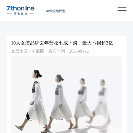
产
品
解
决
客
方
户
客
10大女装品牌去年营收七成下滑，最大亏损超3亿
案
案
户
资
文章来源：中服圈
发布时间：2025-05-12
例
支
源
关
持
中
于
EN
心
我
们