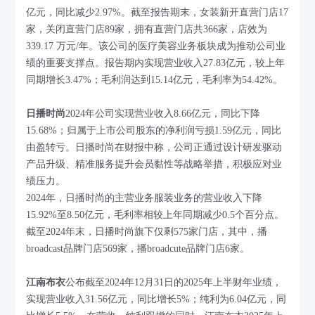
亿元，同比减少2.97%。截至报告期末，女装新开直营门店17
家，关闭直营门店89家，拥有直营门店共366家，店效为
339.17 万元/年。该公司的医疗美容业务板块成为推动公司业
绩的重要支撑点。报告期内实现营业收入27.83亿元，较上年
同期增长3.47%；毛利润达到15.14亿元，毛利率为54.42%。
日播时尚
2024年公司实现营业收入8.66亿元，同比下降
15.68%；归属于上市公司股东的净利润亏损1.59亿元，同比
由盈转亏。日播时尚在财报中称，公司正通过设计研发驱动
产品升级、精准服务提升会员黏性等战略举措，积极应对业
绩压力。
2024年，日播时尚的主营业务服装业务的营业收入下降
15.92%至8.50亿元，毛利率相较上年同期减少0.5个百分点。
截至2024年末，日播时尚旗下仅剩575家门店，其中，播
broadcast品牌门店569家，播broadcute品牌门店6家。
江南布衣
公布截至2024年12月31日的2025年上半财年业绩，
实现营业收入31.56亿元，同比增长5%；纯利为6.04亿元，同