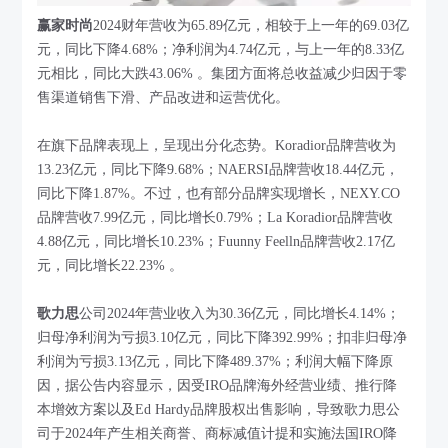
赢家时尚
2024财年营收为65.89亿元，相较于上一年的69.03亿
元，同比下降4.68%；净利润为4.74亿元，与上一年的8.33亿
元相比，同比大跌43.06% 。集团方面将总收益减少归因于零
售渠道销售下滑、产品改进和运营优化。
在旗下品牌表现上，呈现出分化态势。Koradior品牌营收为
13.23亿元，同比下降9.68%；NAERSI品牌营收18.44亿元，
同比下降1.87%。不过，也有部分品牌实现增长，NEXY.CO
品牌营收7.99亿元，同比增长0.79%；La Koradior品牌营收
4.88亿元，同比增长10.23%；Fuunny Feelln品牌营收2.17亿
元，同比增长22.23% 。
歌力思
公司2024年营业收入为30.36亿元，同比增长4.14%；
归母净利润为亏损3.10亿元，同比下降392.99%；扣非归母净
利润为亏损3.13亿元，同比下降489.37%；利润大幅下降原
因，据公告内容显示，因受IRO品牌海外经营业绩、推行降
本增效方案以及Ed Hardy品牌股权出售影响，导致歌力思公
司于2024年产生相关商誉、商标减值计提和实施法国IRO降