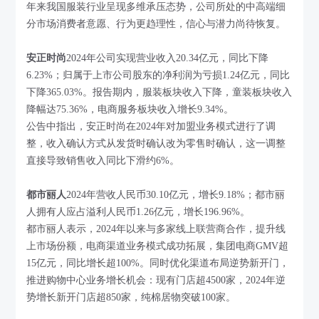
年来我国服装行业呈现多维承压态势，公司所处的中高端细
分市场消费者意愿、行为更趋理性，信心与潜力尚待恢复。
安正时尚
2024年公司实现营业收入20.34亿元，同比下降
6.23%；归属于上市公司股东的净利润为亏损1.24亿元，同比
下降365.03%。报告期内，服装板块收入下降，童装板块收入
降幅达75.36%，电商服务板块收入增长9.34%。
公告中指出，安正时尚在2024年对加盟业务模式进行了调
整，收入确认方式从发货时确认改为零售时确认，这一调整
直接导致销售收入同比下滑约6%。
都市丽人
2024年营收人民币30.10亿元，增长9.18%；都市丽
人拥有人应占溢利人民币1.26亿元，增长196.96%。
都市丽人表示，2024年以来与多家线上联营商合作，提升线
上市场份额，电商渠道业务模式成功拓展，集团电商GMV超
15亿元，同比增长超100%。同时优化渠道布局逆势新开门，
推进购物中心业务增长机会：现有门店超4500家，2024年逆
势增长新开门店超850家，纯棉居物突破100家。