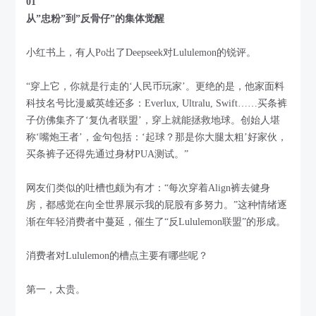
01
从”忠粉”到”反骨仔”的集体觉醒
小红书上，有人Po出了Deepseek对Lululemon的锐评。
“穿上它，你就是行走的‘人民币玩家’。更绝的是，他家面料
科技名号比漫威英雄还多：Everlux, Ultralu, Swift……买条裤
子仿佛集齐了‘复仇者联盟’，穿上就能拯救地球。创始人堪
称‘嘴炮王者’，金句包括：‘起球？那是你大腿太粗’好家伙，
买条裤子还得先通过身材PUA测试。”
网友们类似的吐槽也颇为有才：“每次穿着Align裤去健身
房，都感觉在向全世界展示我的屁股有多努力。”这种情绪逐
渐在年轻消费者中蔓延，催生了“反Lululemon联盟”的形成。
消费者对Lululemon的槽点主要有哪些呢？
第一，太贵。