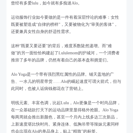
曾经有多爱lulu，如今就有多痴迷Alo。
运动服饰行业如今要做的是一件有着深层悖论的难事：女性
既要被塑造成“自律的榜样”，又要被物化为“审美的客体”，
还要兼具女性自身的舒适性需求。
这种“既要又要还要”的背后，难度系数陡然递增。而“难
做”的另一面恰恰构建起了Lululemom的护城河，一个消费者
推崇了多年的品牌，仍然有着自己的基本盘和拥趸们。
Alo Yoga是一个带有强烈黑红属性的品牌。铺天盖地的广
告、一水儿的明星带货……Alo的崛起速度可谓火箭式，但与
此同时，也被人诟病钱都花在了营销上。
明线元素、丰富色调，比起Lulu，Alo更像是一个时尚品牌，
在一众基础款打天下的运动品牌里显得格外抢眼。Alo Yoga
每两周就会推出新颜色，甚至一个月内上线多达三次新品，
上新速度堪比快时尚。紧身连体、低胸吊带等辣妹元素同样
也会出现在Alo的单品身上，贴上“精致”的标签。