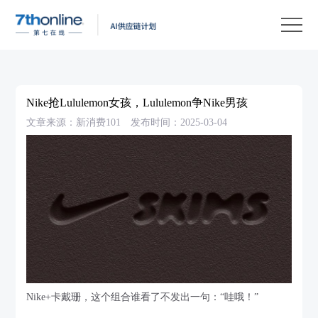
产
品
解
决
客
方
户
客
Nike抢Lululemon女孩，Lululemon争Nike男孩
案
案
户
资
文章来源：新消费101
发布时间：2025-03-04
例
支
源
关
持
中
于
EN
心
我
们
Nike+卡戴珊，这个组合谁看了不发出一句：“哇哦！”