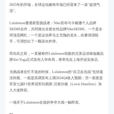
2025年的开端，全球运动服饰市场已经迎来了一波“超强气
流”。
Lululemon遭遇新晋挑战者：Nike宣布与卡戴珊个人品牌
SKIMS合作，共同推出全新女性品牌NikeSKIMS。一个是全
球顶流网红；一个是运动界当之无愧的龙头，此番强强联
手，可谓扔出了一颗深水炸弹。
而在此之前，一直被称作Lululemon劲敌的北美运动瑜伽服品
牌Alo Yoga正式宣布入华布局，将率先在上海开设实体店。
当挑战者在忙不迭的时候，Lululemon的“自卫反击战”也丝毫
没闲着。一面是高调宣布上调2024Q4收入预期；另一面更是
官宣七届F1世界冠军刘易斯·汉密尔顿（Lewis Hamilton）加
入大使阵容。
一场关于Lululemon女孩的争夺大戏一触即发。