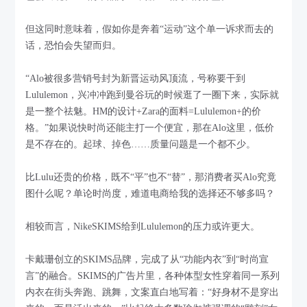
但这同时意味着，假如你是奔着“运动”这个单一诉求而去的
话，恐怕会失望而归。
“Alo被很多营销号封为新晋运动风顶流，号称要干到
Lululemon，兴冲冲跑到曼谷玩的时候逛了一圈下来，实际就
是一整个祛魅。HM的设计+Zara的面料=Lululemon+的价
格。”如果说快时尚还能主打一个便宜，那在Alo这里，低价
是不存在的。起球、掉色……质量问题是一个都不少。
比Lulu还贵的价格，既不“平”也不“替”，那消费者买Alo究竟
图什么呢？单论时尚度，难道电商给我的选择还不够多吗？
相较而言，NikeSKIMS给到Lululemon的压力或许更大。
卡戴珊创立的SKIMS品牌，完成了从“功能内衣”到“时尚宣
言”的融合。SKIMS的广告片里，各种体型女性穿着同一系列
内衣在街头奔跑、跳舞，文案直白地写着：“好身材不是穿出