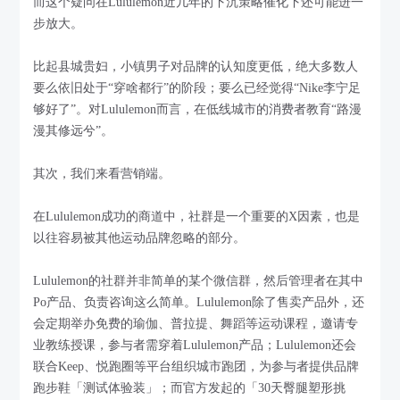
而这个疑问在Lululemon近几年的下沉策略催化下还可能进一
步放大。
比起县城贵妇，小镇男子对品牌的认知度更低，绝大多数人
要么依旧处于“穿啥都行”的阶段；要么已经觉得“Nike李宁足
够好了”。对Lululemon而言，在低线城市的消费者教育“路漫
漫其修远兮”。
其次，我们来看营销端。
在Lululemon成功的商道中，社群是一个重要的X因素，也是
以往容易被其他运动品牌忽略的部分。
Lululemon的社群并非简单的某个微信群，然后管理者在其中
Po产品、负责咨询这么简单。Lululemon除了售卖产品外，还
会定期举办免费的瑜伽、普拉提、舞蹈等运动课程，邀请专
业教练授课，参与者需穿着Lululemon产品；Lululemon还会
联合Keep、悦跑圈等平台组织城市跑团，为参与者提供品牌
跑步鞋「测试体验装」；而官方发起的「30天臀腿塑形挑