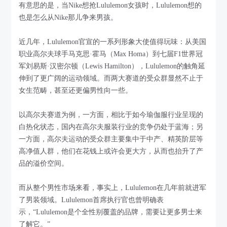
有意思的是，当Nike想抢Lululemon女孩时，Lululemon想的
也是怎么从Nike那儿争来男孩。
近几年，Lululemon官宣的一系列形象大使值得玩味：从美国
职业高尔夫球手马克思·霍马（Max Homa）到七届F1世界冠
军刘易斯·汉密尔顿（Lewis Hamilton），Lululemon的触角延
伸到了更广阔的运动领域。而两大赛道的受众群显然不止于
女生范畴，甚至还更偏男性向一些。
以高尔夫赛道为例，一方面，相比于如今瑜伽服行业呈现的
白热化状态，国内在高尔夫服装行业的竞争仍处于蓝海；另
一方面，高尔夫运动的受众群主要集中于中产、精英阶层等
高净值人群，他们在花钱上或许会更大方，从而也抬升了产
品的溢价空间。
而从整个男性市场来看，事实上，Lululemon在几年前就进军
了男装领域。Lululemon首席执行官也曾明确表
示，“Lululemon是个全性别覆盖的品牌，需要让更多男士来
了解它。”