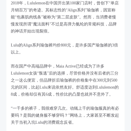
2018年，Lululemon在中国开出第100家门店时，曾创下“单店
月销百万”的奇迹。其标志性的“Align系列”瑜伽裤，因宣称
能“包裹肌肉线条”被称为“第二层皮肤”。然而，当消费者慢
慢发现所谓“魔法面料”不过是高弹力氨纶的常规科技，品牌
的神话开始出现裂痕。
Lulu的Align系列瑜伽裤均价800元，是许多国产瑜伽裤的3倍
以上。
而在国产中高端品牌中，Maia Active已经成为了许多
Lululemon女孩“叛逃”后的选择，尽管价格并没有后者的三分
之一这么便宜，但品牌折后瑜伽裤的价格集中在300元到500
元的区间，比起Lulu来说依然友好。舒适度达到Lululemon的
8成，价格却仅有其6成，性价比的凸显也就并不意外了。
“一千多的裤子，我很难穿几次。动辄上千的瑜伽服真的有必
要吗？是我的健身服不够穿吗？”网络上，大家甚至不断发起
关于当初入坑Lulu的消费观念反省。