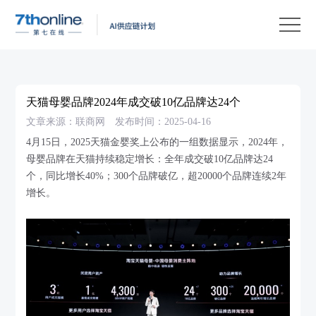
产
品
解
决
客
方
户
客
天猫母婴品牌2024年成交破10亿品牌达24个
案
案
户
资
文章来源：联商网
发布时间：2025-04-16
例
支
源
关
4月15日，2025天猫金婴奖上公布的一组数据显示，2024年，
母婴品牌在天猫持续稳定增长：全年成交破10亿品牌达24
持
中
于
EN
个，同比增长40%；300个品牌破亿，超20000个品牌连续2年
心
我
增长。
们