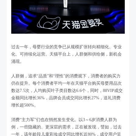
过去一年，母婴行业的竞争已从规模扩张转向精细化、专业
化、可持续化运营。天猫平台上，人群侧和供给侧，新机会
涌现。
人群侧，追求“品质”和“理性”的消费观下，消费者的购买力
仍在提升。每个消费者平均一年在天猫平台购买母婴用品次
数达7.5次，人均购买叶子类目数达6.6个，同时，88VIP成交
金额同比增长36%，品牌会员成交同比增长27%，送礼消费
增长超500%。
消费“主力军”们也在悄然发生变化。以3～6岁消费人群为
例，一些隐藏的、更深层的需求，正在被发现，譬如，过去
一年，该年龄段儿童彩妆成交同比增长近80%，成交用户呈