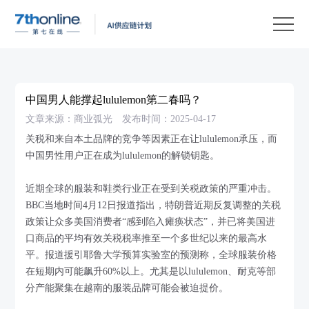
产
品
解
决
客
方
户
客
中国男人能撑起lululemon第二春吗？
案
案
户
资
文章来源：商业弧光
发布时间：2025-04-17
例
支
源
关
关税和来自本土品牌的竞争等因素正在让lululemon承压，而
中国男性用户正在成为lululemon的解锁钥匙。
持
中
于
EN
心
我
近期全球的服装和鞋类行业正在受到关税政策的严重冲击。
BBC当地时间4月12日报道指出，特朗普近期反复调整的关税
们
政策让众多美国消费者“感到陷入瘫痪状态”，并已将美国进
口商品的平均有效关税税率推至一个多世纪以来的最高水
平。报道援引耶鲁大学预算实验室的预测称，全球服装价格
在短期内可能飙升60%以上。尤其是以lululemon、耐克等部
分产能聚集在越南的服装品牌可能会被迫提价。