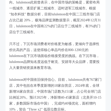
向。lululemon此前曾表示，在中国市场的策略是，紧密布局
一线城市、逐层扩展二线城市、适时进军三线城市。根据
“知衣科技” 数据分析，目前lululemon在中国二三线市场门店
占比已超 20% 。极海品牌监测数据显示，截至2024年12月31
日，lululemon在中国有22%的门店位于二线城市，有3%的门
店位于三线城市。
只不过，下沉市场消费者对价格更为敏感，更倾向于选择性
价比高的产品，这使得核心单品均价在800-1200元的
lululemon在下沉市场面临价格接受度的挑战。在下沉市场，
lululemon品牌知名度远低于耐克、安踏等大众品牌，需要投
入大量营销资源来教育市场。
lululemon对中国依旧保持信心。目前，lululemon共有767家门
店，其中包括在本季度新增的18家自营店，2024年底，全球
新增56家自营店，中国市场门店数为151家，占公司全球门店
比例近20%。预计2025年，净新增40-45家新店（北美开10-15
家，多数国际市场在中国），完成约40项优化，面积增约
10%，契合 “Three x2” 低双位数目标。