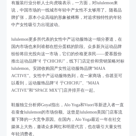
有服装行业分析人士向虎嗅表示，一方面，对lululemon来
说，中国市场的一线城市年轻中产女性不太够用了。随着品
牌扩张，原本小众高端的形象被稀释，对追求独特性的年轻
中产女性吸引力出现波动。
lululemon更多所代表的女性中产运动服饰这一细分赛道，在
国内市场也来到谁都在想分蛋糕的阶段。众多新兴运动品牌
纷纷将目光投向这一市场，它们的价格更亲民——爱慕股份
推出运动品牌“彳亍CHICHU”，线下门店定价和营销策略对标
lululemon。安踏收购国产女性运动服饰品牌“MAIA
ACTIVE”。女性中产运动服饰热到，在一家商场，你甚至可
以看到，运动服饰品牌“彳亍CHICHU”、“MAIA
ACTIVE”和“SPACE MIX”门店并排开在一起。
鞋服独立分析师Goyal指出，Alo Yoga和Vuori等新进入者一直
在蚕食lululemon的市场份额。这曾是lululemon美国门店客流
量下降的一大竞争原因。在国内，Alo Yoga最近一年在社交
媒体上大热，邀请众多网红和明星代言，也在吸引大量女性
年轻消费者。