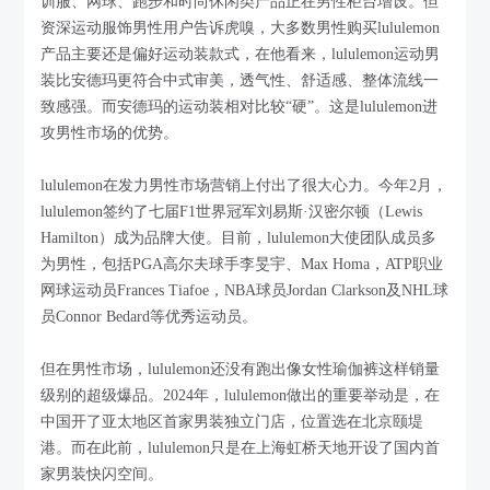
训服、网球、跑步和时尚休闲类产品正在男性柜台增设。但
资深运动服饰男性用户告诉虎嗅，大多数男性购买lululemon
产品主要还是偏好运动装款式，在他看来，lululemon运动男
装比安德玛更符合中式审美，透气性、舒适感、整体流线一
致感强。而安德玛的运动装相对比较“硬”。这是lululemon进
攻男性市场的优势。
lululemon在发力男性市场营销上付出了很大心力。今年2月，
lululemon签约了七届F1世界冠军刘易斯·汉密尔顿（Lewis
Hamilton）成为品牌大使。目前，lululemon大使团队成员多
为男性，包括PGA高尔夫球手李旻宇、Max Homa，ATP职业
网球运动员Frances Tiafoe，NBA球员Jordan Clarkson及NHL球
员Connor Bedard等优秀运动员。
但在男性市场，lululemon还没有跑出像女性瑜伽裤这样销量
级别的超级爆品。2024年，lululemon做出的重要举动是，在
中国开了亚太地区首家男装独立门店，位置选在北京颐堤
港。而在此前，lululemon只是在上海虹桥天地开设了国内首
家男装快闪空间。