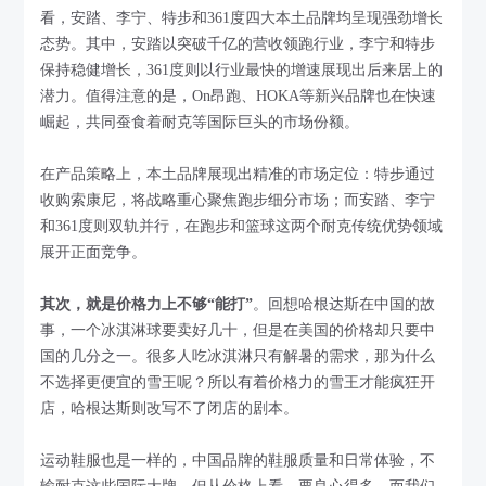
看，安踏、李宁、特步和361度四大本土品牌均呈现强劲增长
态势。其中，安踏以突破千亿的营收领跑行业，李宁和特步
保持稳健增长，361度则以行业最快的增速展现出后来居上的
潜力。值得注意的是，On昂跑、HOKA等新兴品牌也在快速
崛起，共同蚕食着耐克等国际巨头的市场份额。
在产品策略上，本土品牌展现出精准的市场定位：特步通过
收购索康尼，将战略重心聚焦跑步细分市场；而安踏、李宁
和361度则双轨并行，在跑步和篮球这两个耐克传统优势领域
展开正面竞争。
其次，就是价格力上不够“能打”
。回想哈根达斯在中国的故
事，一个冰淇淋球要卖好几十，但是在美国的价格却只要中
国的几分之一。很多人吃冰淇淋只有解暑的需求，那为什么
不选择更便宜的雪王呢？所以有着价格力的雪王才能疯狂开
店，哈根达斯则改写不了闭店的剧本。
运动鞋服也是一样的，中国品牌的鞋服质量和日常体验，不