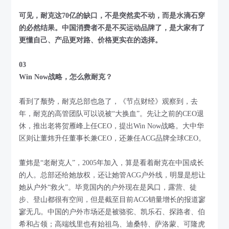
可见，耐克这70亿的缺口，不是突然卖不动，而是水滴石穿
的必然结果。中国消费者不是不买运动品牌了，是大家有了
更懂自己、产品更对路、价格更实在的选择。
03
Win Now战略，怎么救耐克？
看到了颓势，耐克总部也急了，《节点财经》观察到，去
年，耐克的高管团队可以说被“大换血”。先让之前的CEO退
休，推出老将贺雁峰上任CEO，提出Win Now战略。大中华
区则让董炜升任董事长兼CEO，还兼任ACG品牌全球CEO。
董炜是“老耐克人”，2005年加入，算是看着耐克在中国成长
的人。总部还给她放权，还让她管ACG户外线，明显是想让
她从户外“救火”。毕竟国内的户外现在是风口，露营、徒
步、登山都很有空间，但是截至目前ACG销量增长的报道寥
寥无几。中国的户外市场还是被骆驼、凯乐石、探路者、伯
希和占领；高端线里也有始祖鸟、迪桑特、萨洛蒙、可隆虎