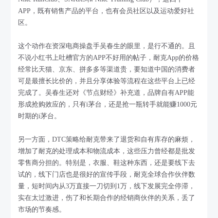
APP，既有销售产品的平台，也有会员社区以及运动爱好社
区。
这个动作在资深电商操盘手吴春生的眼里，是行不通的。且
不说小红书上吐槽官方的APP不好用的帖子，耐克App的价格
经常比天猫、京东、拼多多等渠道贵，要知道中国的消费者
可是最擅长比价的，并且分享体验等流程在这些平台上已经
完成了。吴春生还对《节点财经》补充道，品牌自有APP能
形成抢购效应的，只有i茅台，还是抢一瓶转手就能赚1000元
时期的i茅台。
另一方面，DTC策略给耐克带来了退货和自有库存的麻烦，
增加了耐克的处理成本和物流成本，这些压力曾经都是批发
零售商分担的。特别是，衣服、鞋这种东西，还是要线下去
试的，线下门店也是很好的宣传手段，耐克全球合作伙伴数
量，短时间内从3万直接一刀切到1万，线下发展完全停滞，
实在太过激进，伤了和长期合作的经销商伙伴的关系，丢了
市场的节奏感。