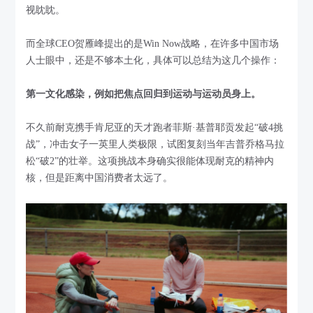
视眈眈。
而全球CEO贺雁峰提出的是Win Now战略，在许多中国市场
人士眼中，还是不够本土化，具体可以总结为这几个操作：
第一文化感染，例如把焦点回归到运动与运动员身上。
不久前耐克携手肯尼亚的天才跑者菲斯·基普耶贡发起“破4挑
战”，冲击女子一英里人类极限，试图复刻当年吉普乔格马拉
松“破2”的壮举。这项挑战本身确实很能体现耐克的精神内
核，但是距离中国消费者太远了。