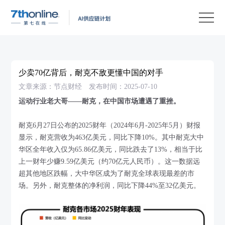
产
品
解
决
客
方
户
客
少卖70亿背后，耐克不敌更懂中国的对手
案
案
户
资
文章来源：节点财经
发布时间：2025-07-10
例
支
源
关
运动行业老大哥——耐克，在中国市场遭遇了重挫。
持
中
于
EN
耐克6月27日公布的2025财年（2024年6月-2025年5月）财报
心
我
显示，耐克营收为463亿美元，同比下降10%。其中耐克大中
华区全年收入仅为65.86亿美元，同比跌去了13%，相当于比
们
上一财年少赚9.59亿美元（约70亿元人民币）。这一数据远
超其他地区跌幅，大中华区成为了耐克全球表现最差的市
场。另外，耐克整体的净利润，同比下降44%至32亿美元。