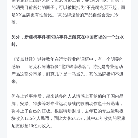
输耐克这些国际大牌，但从价格上看，要良心得多。而我们
的消费目前所处的圈子，可以被概括为“不是耐克买不起，而
是XX品牌更有性价比。”高品牌溢价的产品自然会受到冷
落。
另外，新疆棉事件和NBA事件是耐克在中国市场的一个分水
岭。
《节点财经》过往数年在运动行业的调研中，有一个明显的
感触——耐克和阿迪就像“北乔峰南慕容”。特别是专业运动
产品这部分市场，耐克几乎是一马当先，其他品牌掺和不进
来。
但在上述事件后，越来越多的人从情感上开始偏向了国内品
牌，安踏、特步等对专业运动条线的收购动作也十分迅速，
弥补上了自己的短板。根据特步财报，去年它的专业运动板
块收入12.5亿人民币，同比大涨57.2%，其中23年收购的索康
尼贡献超10亿元收入。