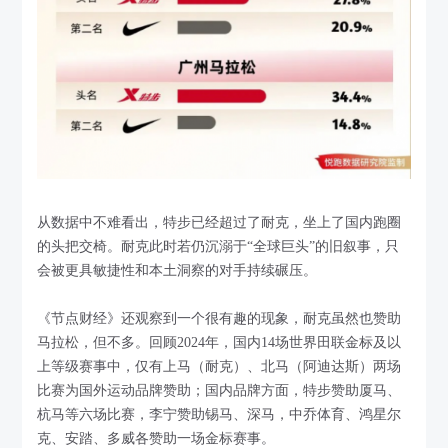
从数据中不难看出，特步已经超过了耐克，坐上了国内跑圈
的头把交椅。耐克此时若仍沉溺于“全球巨头”的旧叙事，只
会被更具敏捷性和本土洞察的对手持续碾压。
《节点财经》还观察到一个很有趣的现象，耐克虽然也赞助
马拉松，但不多。回顾2024年，国内14场世界田联金标及以
上等级赛事中，仅有上马（耐克）、北马（阿迪达斯）两场
比赛为国外运动品牌赞助；国内品牌方面，特步赞助厦马、
杭马等六场比赛，李宁赞助锡马、深马，中乔体育、鸿星尔
克、安踏、多威各赞助一场金标赛事。