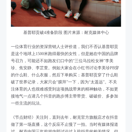
基普耶贡破4准备阶段 图片来源：耐克媒体中心
一位体育行业的资深营销人士评价道，我们不否认基普耶贡
是这个地球上1500米跑得最快的女性，但是她在中国的品牌
号召力，可能还不如跑友们口中的“三位马拉松女神”李美
珍、焦安静、李芷萱。例如大家会在小红书讨论李美珍PB穿
的什么鞋、什么衣服，然后下单购买；基普耶贡穿了什么鞋
破了世界记录，大家只会“膜拜”一下，因为“太遥远”。不关
注体育的人也很难感受到这项挑战带来的精神触动，不如更
接地气一点请几个抖音的跑步博主带带货、破破价、多参加
一些主流的玩法。
《节点财经》关注到，直到去年，耐克官方旗舰店才在抖音
做了第一场直播，这个反应不止慢了一拍。当时有媒体报道
过，耐克中国三年前就内部讨论过入驻抖音的相关情况，但