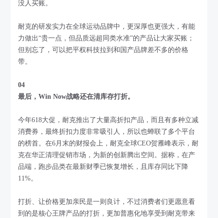
没人买账。
耐克的研发实力在全球运动品牌中，更深厚也更强大，有能
力做出“贵一点，但品质远超同类水准”的产品让大家买账；
但别忘了，可以把平权科技拉到和国产品牌差不多的价格
带。
04
最后，Win Now战略还在清库存打折。
今年618大促，耐克推出了大量高折扣产品，而且有多种立减
消费券，最终折扣力度非常吸引人，所以也蝉联了多个平台
的榜首。在6月末的财报会上，耐克全球CEO贺雁峰表示，耐
克在华正清理促销市场，为新的创新腾出空间。据称，在产
品端，跑步品类在最新财季已恢复增长，且库存同比下降
11%。
打折、让价格更加亲民是一则良计，不过消费者们更愿意看
到的是核心王牌产品的打折，更加普惠化地享受到耐克带来