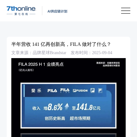
产
品
解
决
客
方
户
客
半年营收 141 亿再创新高，FILA 做对了什么？
案
案
户
资
文章来源：品牌星球Brandstar
发布时间：2025-09-04
例
支
源
关
持
中
于
EN
心
我
们