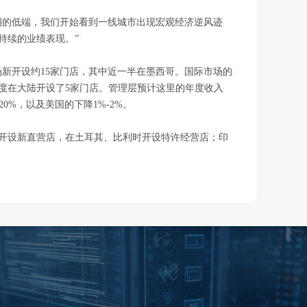
期的低端，我们开始看到一线城市出现宏观经济逆风迹
持续的业绩表现。”
美洲市场新开设约15家门店，其中近一半在墨西哥。国际市场的
度在大陆开设了5家门店。管理层预计这里的年度收入
20%，以及美国的下降1%-2%。
开设新直营店，在土耳其、比利时开设特许经营店；印