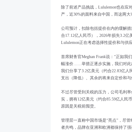
除了前述产品挑战，Lululemon也在应
产，近30%的面料来自中国，而这两
公司预计，扣除包括提价在内的缓解措施
合17.12亿人民币），2026年损失3.
Lululemon正在考虑选择性提价和
首席财务官Meghan Frank说：“
幅涨价……举措正逐步实施，我们对此感
我们分享了3.2亿美元（约合22.83
支出（降低）、其余的将来自定价和与
不过尽管受到关税的压力，公司毛利率仍
实，拥有12亿美元（约合85.59亿人
原因是关税前囤货。
管理层一直称中国市场是“亮点”，尽
者共鸣，品牌在亚洲和欧洲都保持了强