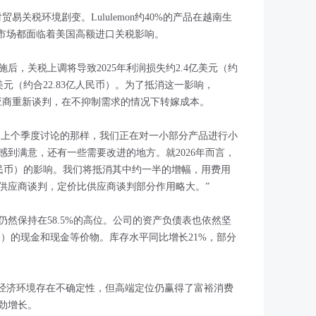
对贸易关税环境剧变。Lululemon约40%的产品在越南生
大市场都面临着美国高额进口关税影响。
后，关税上调将导致2025年利润损失约2.4亿美元（约
2亿美元（约合22.83亿人民币）。为了抵消这一影响，
与供应商重新谈判，在不抑制需求的情况下转嫁成本。
正如我们上个季度讨论的那样，我们正在对一小部分产品进行小
到满意，还有一些需要改进的地方。就2026年而言，
亿人民币）的影响。我们将抵消其中约一半的增幅，用费用
供应商谈判，定价比供应商谈判部分作用略大。”
然保持在58.5%的高位。公司的资产负债表也依然坚
民币）的现金和现金等价物。库存水平同比增长21%，部分
管经济环境存在不确定性，但高端定位仍赢得了富裕消费
劲增长。