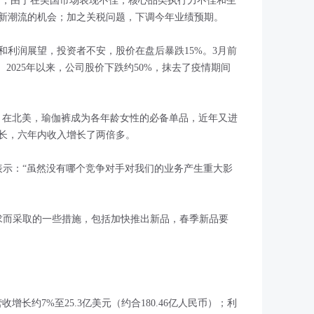
ica刚刚宣布，由于在美国市场表现不佳，核心品类执行力不佳和生
新潮流的机会；加之关税问题，下调今年业绩预期。
和利润展望，投资者不安，股价在盘后暴跌15%。3月前
2025年以来，公司股价下跌约50%，抹去了疫情期间
不可挡，在北美，瑜伽裤成为各年龄女性的必备单品，近年又进
长，六年内收入增长了两倍多。
ald表示：“虽然没有哪个竞争对手对我们的业务产生重大影
求而采取的一些措施，包括加快推出新品，春季新品要
营收增长约7%至25.3亿美元（约合180.46亿人民币）；利