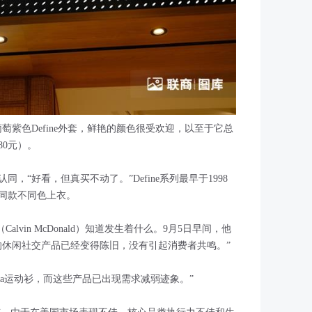
款冷葡萄紫色Define外套，鲜艳的颜色很受欢迎，以至于它总
80元）。
，“好看，但真买不动了。”Define系列最早于1998
同款不同色上衣。
Calvin McDonald）知道发生着什么。9月5日早间，他
的休闲社交产品已经变得陈旧，没有引起消费者共鸣。”
ba运动衫，而这些产品已出现需求减弱迹象。”