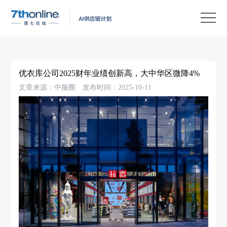
产
品
解
决
客
方
户
客
优衣库公司2025财年业绩创新高，大中华区微降4%
案
案
户
资
文章来源：中服圈
发布时间：2025-10-11
例
支
源
关
持
中
于
EN
心
我
们