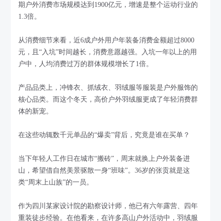
期户外消费市场规模达到1900亿元，增速是整个运动行业的
1.3倍。
从消费细节来看，近6成户外用户年装备消费金额超过8000
元，且“入坑”时间越长，消费意愿越强。入坑一年以上的用
户中，人均消费过万的群体规模增长了1倍。
产品品类上，冲锋衣、抓绒衣、羽绒服等服装是户外服饰的
核心品类。而这个冬天，高价户外羽绒服更成了年轻消费群
体的新宠。
在这些动辄数千元单品的“爆卖”背后，究竟是谁在买单？
当下年轻人工作日在城市“搬砖”，周末就换上户外装备进
山，希望借自然美景驱散一身“班味”。36岁的张贡就是这
类“周末上山族”的一员。
作为四川某家设计院的勘察设计师，他已有六年露营、四年
重装徒步经验。在他看来，在许多高山户外活动中，羽绒服