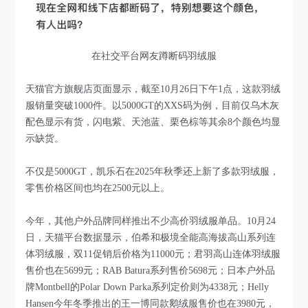
在社交平台网友蹲断码羽绒服
天猫官方旗舰店页面显示，截至10月26日下午1点，这款羽绒
服销量突破1000件。以5000GT的XXS码为例，目前仅乌木灰
配色显示有货，闪电紫、天池蓝、栗色棕等其余8个颜色均显
示缺货。
不仅是5000GT，凯乐石在2025年秋季还上新了多款羽绒服，
零售价格区间也均在2500元以上。
今年，其他户外品牌同样推出不少高价羽绒服单品。10月24
日，天猫平台数据显示，伯希和极境全能高海拔高山系列连
体羽绒服，双11促销后价格为11000元；君羽高山连体羽绒服
售价也在5699元；RAB Batura系列售价5698元；日本户外品
牌Montbell的Polar Down Parka系列定价则为4338元；Helly
Hansen今年冬季推出的王一博同款鹅绒服售价也在3980元，