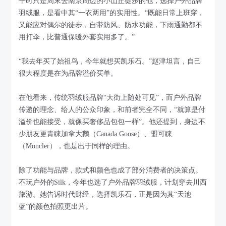
平时只是周末去南京周边的小山丘徒步的他，选择户外品牌
羽绒服，是看中其“一衣两用”的实用性。“既能日常上班穿，
又能应对偶尔的徒步，自带防风、防水功能，下雨通勤都不
用打伞，比普通保暖外套实用多了。”
“我去年买了始祖鸟，今年就想买凯乐石。”赵津坦言，自己
很大程度是在为品牌溢价买单。
在他看来，传统羽绒服品牌“大街上随处可见”，而户外品牌
传递的理念、给人的公众印象，和前者完全不同，“就算是付
溢价也能接受，就像买奢侈品包包一样”。他还提到，身边不
少朋友更青睐加拿大鹅（Canada Goose）、盟可睐
（Moncler），也是出于同样的理由。
除了功能与品牌，款式和颜色也成了部分消费者的决策点。
不玩户外的Silk，今年也选了户外品牌羽绒服，计划穿去川西
旅游。她告诉时代财经，选择凯乐石，正是因为其“天池
蓝”的颜色拍照更出片。