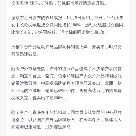
全国多地“速冻式”降温，羽绒服市场行情迅速升温。
据京东近日发布的双11战报，10月9日至10月15日，平台上男
女中长款羽绒服成交额同比增长180%；运动羽绒服成交额同
比增长4倍，户外羽绒服、运动棉服同比增长超3倍。
天猫平台部分运动户外品牌同样销售火爆，开卖半小时成交
额便迅速破亿。
随着户外市场走热，户外羽绒服产品也成了不少消费者的首
选。淘宝平台上，骆驼、伯希和等国产大众户外品牌羽绒服
销量达数万件。中高端品牌销售表现也异常突出。北面一款
2378元的羽绒服，销量已破9000件；售价高达万元的始祖鸟
羽绒夹克，也卖出了超200件。
除了中产们青睐多年的始祖鸟，同隶属安踏集团的户外品牌
迪桑特，以及国产户外品牌凯乐石，在今年冬天，集体涌入
高端羽绒服赛道，成为赛道黑马。