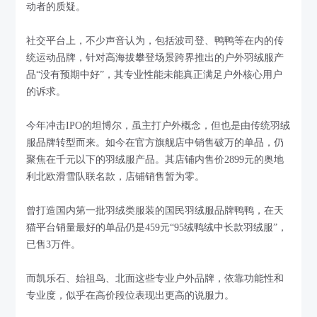
动者的质疑。
社交平台上，不少声音认为，包括波司登、鸭鸭等在内的传
统运动品牌，针对高海拔攀登场景跨界推出的户外羽绒服产
品“没有预期中好”，其专业性能未能真正满足户外核心用户
的诉求。
今年冲击IPO的坦博尔，虽主打户外概念，但也是由传统羽绒
服品牌转型而来。如今在官方旗舰店中销售破万的单品，仍
聚焦在千元以下的羽绒服产品。其店铺内售价2899元的奥地
利北欧滑雪队联名款，店铺销售暂为零。
曾打造国内第一批羽绒类服装的国民羽绒服品牌鸭鸭，在天
猫平台销量最好的单品仍是459元“95绒鸭绒中长款羽绒服”，
已售3万件。
而凯乐石、始祖鸟、北面这些专业户外品牌，依靠功能性和
专业度，似乎在高价段位表现出更高的说服力。