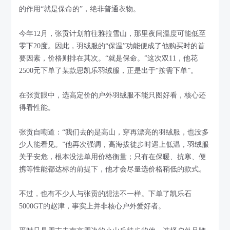
的作用“就是保命的”，绝非普通衣物。
今年12月，张贡计划前往雅拉雪山，那里夜间温度可能低至
零下20度。因此，羽绒服的“保温”功能便成了他购买时的首
要因素，价格则排在其次。“就是保命。”这次双11，他花
2500元下单了某款思凯乐羽绒服，正是出于“按需下单”。
在张贡眼中，选高定价的户外羽绒服不能只图好看，核心还
得看性能。
张贡自嘲道：“我们去的是高山，穿再漂亮的羽绒服，也没多
少人能看见。”他再次强调，高海拔徒步时遇上低温，羽绒服
关乎安危，根本没法单用价格衡量；只有在保暖、抗寒、便
携等性能都达标的前提下，他才会尽量选价格稍低的款式。
不过，也有不少人与张贡的想法不一样。下单了凯乐石
5000GT的赵津，事实上并非核心户外爱好者。