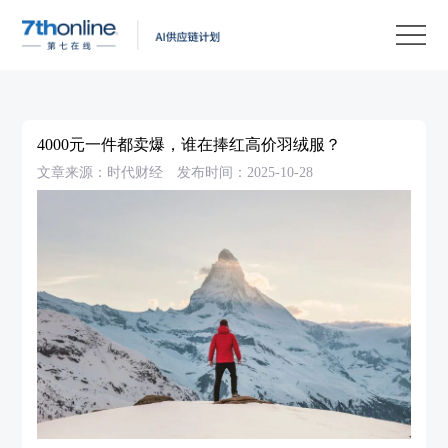
产
品
解
决
客
方
户
客
4000元一件都卖爆，谁在捧红高价羽绒服？
案
案
户
资
文章来源：时代财经
发布时间：2025-10-28
例
支
源
关
持
中
于
EN
心
我
们