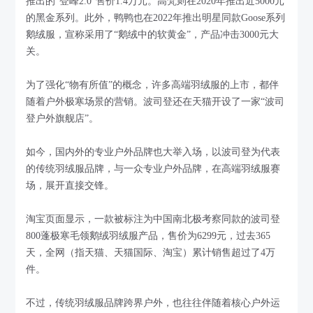
推出的“登峰2.0”售价1.4万元。高梵则在2020年推出近5000元
的黑金系列。此外，鸭鸭也在2022年推出明星同款Goose系列
鹅绒服，宣称采用了“鹅绒中的软黄金”，产品冲击3000元大
关。
为了强化“物有所值”的概念，许多高端羽绒服的上市，都伴
随着户外极寒场景的营销。波司登还在天猫开设了一家“波司
登户外旗舰店”。
如今，国内外的专业户外品牌也大举入场，以波司登为代表
的传统羽绒服品牌，与一众专业户外品牌，在高端羽绒服赛
场，展开直接交锋。
淘宝页面显示，一款被标注为中国南北极考察同款的波司登
800蓬极寒毛领鹅绒羽绒服产品，售价为6299元，过去365
天，全网（指天猫、天猫国际、淘宝）累计销售超过了4万
件。
不过，传统羽绒服品牌跨界户外，也往往伴随着核心户外运