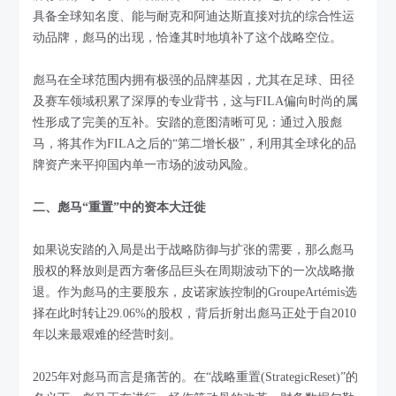
具备全球知名度、能与耐克和阿迪达斯直接对抗的综合性运
动品牌，彪马的出现，恰逢其时地填补了这个战略空位。
彪马在全球范围内拥有极强的品牌基因，尤其在足球、田径
及赛车领域积累了深厚的专业背书，这与FILA偏向时尚的属
性形成了完美的互补。安踏的意图清晰可见：通过入股彪
马，将其作为FILA之后的“第二增长极”，利用其全球化的品
牌资产来平抑国内单一市场的波动风险。
二、彪马“重置”中的资本大迁徙
如果说安踏的入局是出于战略防御与扩张的需要，那么彪马
股权的释放则是西方奢侈品巨头在周期波动下的一次战略撤
退。作为彪马的主要股东，皮诺家族控制的GroupeArtémis选
择在此时转让29.06%的股权，背后折射出彪马正处于自2010
年以来最艰难的经营时刻。
2025年对彪马而言是痛苦的。在“战略重置(StrategicReset)”的