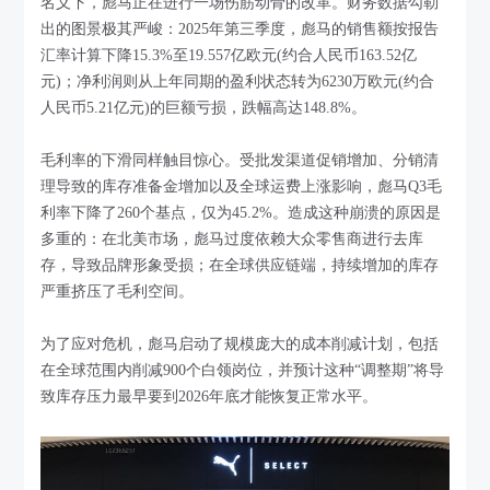
名义下，彪马正在进行一场伤筋动骨的改革。财务数据勾勒
出的图景极其严峻：2025年第三季度，彪马的销售额按报告
汇率计算下降15.3%至19.557亿欧元(约合人民币163.52亿
元)；净利润则从上年同期的盈利状态转为6230万欧元(约合
人民币5.21亿元)的巨额亏损，跌幅高达148.8%。
毛利率的下滑同样触目惊心。受批发渠道促销增加、分销清
理导致的库存准备金增加以及全球运费上涨影响，彪马Q3毛
利率下降了260个基点，仅为45.2%。造成这种崩溃的原因是
多重的：在北美市场，彪马过度依赖大众零售商进行去库
存，导致品牌形象受损；在全球供应链端，持续增加的库存
严重挤压了毛利空间。
为了应对危机，彪马启动了规模庞大的成本削减计划，包括
在全球范围内削减900个白领岗位，并预计这种“调整期”将导
致库存压力最早要到2026年底才能恢复正常水平。