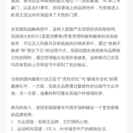
速器。彪马在足球领域的霸主地位——赞助曼城、AC米兰等
豪门，以及在F1赛车、田径赛场上的品牌光环，为安踏进入
欧美主流运动市场提供了天然的门票。
在安踏的战略构想中，这种入股能产生深层的供应链协同。
安踏强大的DTC(直面消费者)零售管理经验和极致的供应链
效率，可以注入到彪马目前低效的分销体系中。通过“收购不
换将”和“责任下沉”的治理方式，安踏试图在保持彪马品牌独
立性的同时，通过管理输出实现价值修复。这种模式已在亚
玛芬体育的上市和扭亏中得到了初步验证。
当前的国内服装行业正处于“高性价比”与“极端专业化”的两
极挣扎中。一方面，安踏主品牌通过极致性价比稳守大众市
场；另一方面，迪桑特和可隆在高端户外领域狂奔。
彪马的加入，使得安踏能够在中国市场构建起一个更加密集
的品牌矩阵：
1、大众层级：安踏主品牌，主打国民心智。
2、运动时尚层级：FILA，针对城市中产的精致生活。