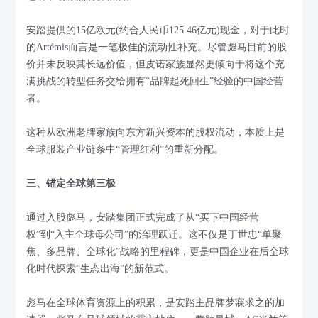
安踏提供的15亿欧元(约合人民币125.46亿元)现金，对于此时
的Artémis而言是一笔极佳的流动性补充。尽管彪马目前的股
价并未反映其长远价值，但皮诺家族显然更倾向于将这个充
满挑战的转型任务交给拥有“品牌起死回生”经验的中国经营
者。
这种从欧洲老牌家族向东方新兴资本的股权流动，本质上是
全球服装产业链条中“管理红利”的重新分配。
三、锚定全球第三极
通过入股彪马，安踏集团正式完成了从“买下中国经营
权”到“入主全球母公司”的治理跃迁。这不仅是丁世忠“单聚
焦、多品牌、全球化”战略的里程碑，更是中国企业在后全球
化时代探索“生态出海”的新范式。
彪马在全球体育资源上的积累，是安踏主品牌梦寐求之的加