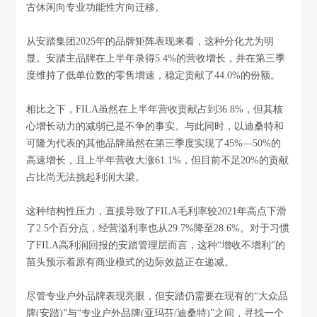
古休闲向专业功能性方向迁移。
从安踏集团2025年的品牌矩阵表现来看，这种分化尤为明
显。安踏主品牌在上半年录得5.4%的营收增长，并在第三季
度维持了低单位数的零售增速，稳定贡献了44.0%的份额。
相比之下，FILA虽然在上半年营收贡献占到36.8%，但其核
心增长动力的减弱已是不争的事实。与此同时，以迪桑特和
可隆为代表的其他品牌虽然在第三季度实现了45%—50%的
高速增长，且上半年营收大涨61.1%，但目前不足20%的贡献
占比尚无法挑起利润大梁。
这种结构性压力，直接导致了FILA毛利率较2021年高点下滑
了2.5个百分点，经营溢利率也从29.7%降至28.6%。对于习惯
了FILA高利润回报的安踏管理层而言，这种“增收不增利”的
苗头预示着原有商业模式的边际效益正在递减。
尽管专业户外品牌表现亮眼，但安踏仍需要在现有的“大众品
牌(安踏)”与“专业户外品牌(亚玛芬/迪桑特)”之间，寻找一个