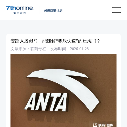
产
品
解
决
客
方
户
客
安踏入股彪马，能缓解“斐乐失速”的焦虑吗？
案
案
户
资
文章来源：联商专栏
发布时间：2026-01-28
例
支
源
关
持
中
于
EN
心
我
们