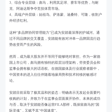
3、综合专业层级：彪马，利用其足球、赛车等优势，与耐
克、阿迪达斯争夺竞技体育市场。
4、高端户外层级：始祖鸟、萨洛蒙、迪桑特、可隆，收割户
外经济红利。
这种“多品牌协同管理能力”已成为安踏最深厚的护城河。通
过不同品牌的交叉覆盖，安踏能有效对冲单一品牌因流行趋
势改变而产生的风险。
然而，成为最大股东并不等同于能够绝对掌控。作为一家德
国上市公司，彪马拥有独特的双层治理架构，劳资委员会和
监事会拥有极大的话语权。在德国媒体及行业观察者眼中，
中国资本的进入往往伴随着地缘局势和技术转移的敏感讨
论。
安踏目前采取了极其温和的姿态：明确表示无发起全面要约
收购的计划，并致力于在监事会层面展开协作。未来的成功
与否，取决于安踏能否像运营FILA那样，既保留彪马的“国
际灵魂”，又赋予其“中国速度”。