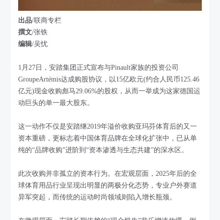
出品
/联商专栏
撰文
/张铁
编辑
/吴忧
1月27日，安踏集团正式宣布与Pinault家族的投资公司
GroupeArtémis达成购股协议，以15亿欧元(约合人民币125.46
亿元)现金收购彪马29.06%的股权，从而一举成为这家德国运
动巨头的单一最大股东。
这一动作不仅是安踏继2019年溢价收购亚玛芬体育后的又一
资本重磅，更标志着中国体育品牌在全球化扩张中，已从单
纯的“品牌收购”进阶到“资本渗透与生态共建”的深水区。
此次收购并非孤立的资本行为。在宏观层面，2025年后的全
球体育用品行业呈现出明显的两极分化态势，专业户外赛道
异军突起，而传统的运动时尚领域则陷入增长瓶颈。