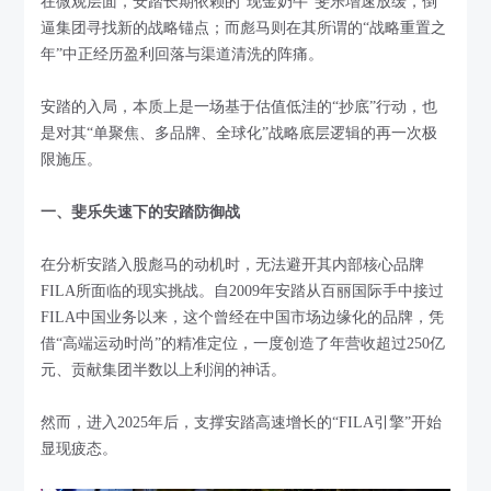
在微观层面，安踏长期依赖的“现金奶牛”斐乐增速放缓，倒
逼集团寻找新的战略锚点；而彪马则在其所谓的“战略重置之
年”中正经历盈利回落与渠道清洗的阵痛。
安踏的入局，本质上是一场基于估值低洼的“抄底”行动，也
是对其“单聚焦、多品牌、全球化”战略底层逻辑的再一次极
限施压。
一、斐乐失速下的安踏防御战
在分析安踏入股彪马的动机时，无法避开其内部核心品牌
FILA所面临的现实挑战。自2009年安踏从百丽国际手中接过
FILA中国业务以来，这个曾经在中国市场边缘化的品牌，凭
借“高端运动时尚”的精准定位，一度创造了年营收超过250亿
元、贡献集团半数以上利润的神话。
然而，进入2025年后，支撑安踏高速增长的“FILA引擎”开始
显现疲态。