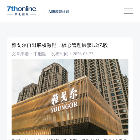
产
品
解
决
客
方
户
客
雅戈尔再出股权激励，核心管理层获1.2亿股
案
案
户
资
文章来源：中服圈
发布时间：2026-03-23
例
支
源
关
持
中
于
EN
心
我
们