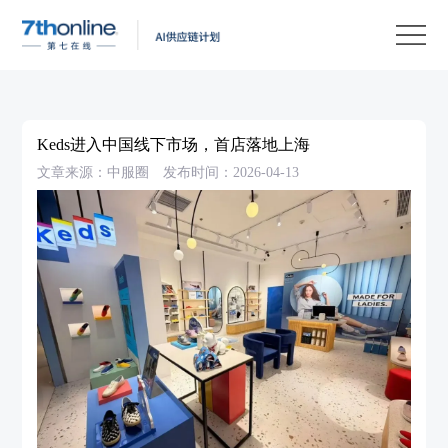
产
品
解
决
客
方
户
客
Keds进入中国线下市场，首店落地上海
案
案
户
资
文章来源：中服圈
发布时间：2026-04-13
例
支
源
关
持
中
于
EN
心
我
们