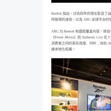
Reebok 指出，过去四年的增长彰显了
所取得的成效，以及 ABG
全球平台的
ABG 为
Reebok
构建起覆盖内容、体验
《
Power Moves
》到
Authentic Live
在
F
消费者之间的真实连接
。同时，借助 A
速本地化拓展。