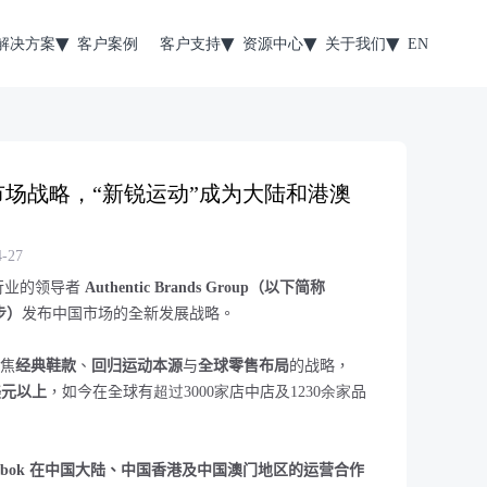
解决方案
客户案例
客户支持
资源中心
关于我们
EN
国市场战略，“新锐运动”成为大陆和港澳
-27
行业的领导者
Authentic Brands Group
（以下简称
步）
发布中国市场的全新发展战略。
聚焦
经典鞋款
、
回归运动本源
与
全球零售布局
的战略，
美元以上
，如
今
在全球有
超过
3000
家
店中店
及
1230
余家
品
ebok
在中国大陆、中国香港及中国澳门地区的运营合作