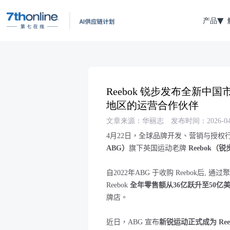
产品
Reebok 锐步发布全新中
地区的运营合作伙伴
文章来源：华丽志
发布时间：2026-04
4
月
22
日，全球品牌开发
、营销与授权
ABG
）
旗下英国运动老牌
Reebok（锐
自2022年ABG 于收购 Reebok后, 通过
Reebok
全年零售额从
36
亿跃升至
50
亿
牌店。
近日，ABG
宣布
新锐运动
正式成为
Re