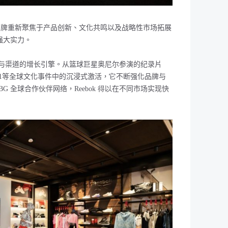
品牌
重新聚焦于产品创新、文化共鸣以及战略性市场拓展
强大实力。
与渠道的增长引擎。从篮球巨星奥尼尔参演的纪录片
1
等全球文化事件中的沉浸式激活，
它
不断强化品牌与
BG
全球合作伙伴网络，
Reebok
得以
在不同市场实现快