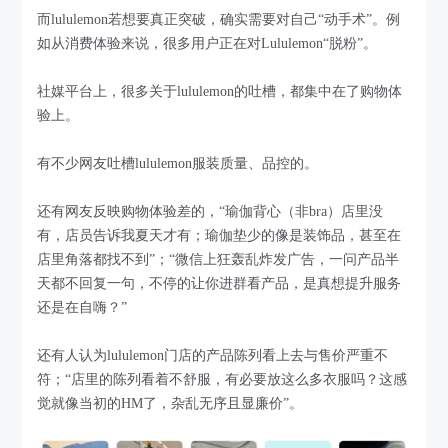
而lululemon若想要真正突破，确实需要对自己“动手术”。例
如从消费体验来说，很多用户正在对Lululemon“脱粉”。
社媒平台上，很多关于lululemon的吐槽，都集中在了购物体
验上。
有不少网友吐槽lululemon服装质量、品控的。
还有网友反映购物体验差的，“瑜伽背心（非bra）店里没
有，店员告诉我夏天才有；瑜伽垫少的像是装饰品，甚至在
店里角落都找不到”；“微信上狂轰乱炸发广告，一问产品半
天都不回复一句，不停的让你进群看产品，是真想提升服务
还是在自嗨？”
还有人认为lululemon门店的产品陈列看上去与售价严重不
符；“店里的陈列看着不舒服，有必要放这么多衣服吗？这感
觉就像当初的HM了，杂乱无序且显廉价”。