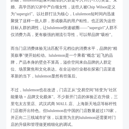
的确，lululemon起家时瞄准的人群是年入10万-15万美金、未
婚、高学历的32岁中产白领女性，这些人被Chip Wilson定义
为“supergirl”。以社群打法为核心，Lululemon短时间内迅速
聚拢了这样一批人群，形成极高的用户粘性。也正因为这些
目标人群的调性，让lululemon快速破圈——“supergirl”人群不
仅消费力高，更有极强的潮流引导性，可以帮品牌“吸粉”。
而当门店消费体验无法匹配千元档位的消费水平，品牌的“精
英叙事”便开始松动。lululemon是一个乘着“概念”起飞的品
牌，产品本身的壁垒不算高，溢价空间来自品牌的人群定
位、场景聚焦和文化表达。在全运动行业都在探索门店渠道
革新的当下，lululemon显然有些落后。
不过，lululemon也在改进，门店正从“交易空间”转变为“社区
能量场 + 品牌文化载体”。不少新开门店的体验正在升级，三
里屯太古里店、武汉武商 MALL 店、上海新天地店等标杆性
门店都开出特色。但lululemon在中国的门店数量超过170家，
并正向二三线城市扩张，以直营为主的lululemon还需要对门
店的升级和管理做更精细化的调试。