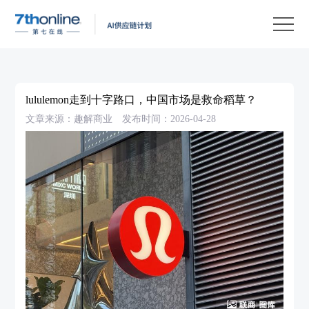
产
品
解
决
客
方
户
客
lululemon走到十字路口，中国市场是救命稻草？
案
案
户
资
文章来源：趣解商业
发布时间：2026-04-28
例
支
源
关
持
中
于
EN
心
我
们