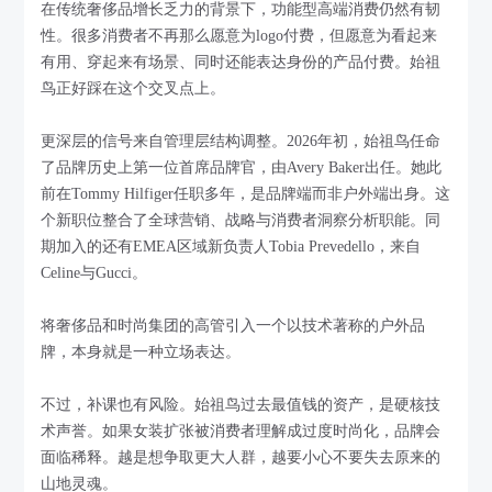
在传统奢侈品增长乏力的背景下，功能型高端消费仍然有韧
性。很多消费者不再那么愿意为logo付费，但愿意为看起来
有用、穿起来有场景、同时还能表达身份的产品付费。始祖
鸟正好踩在这个交叉点上。
更深层的信号来自管理层结构调整。2026年初，始祖鸟任命
了品牌历史上第一位首席品牌官，由Avery Baker出任。她此
前在Tommy Hilfiger任职多年，是品牌端而非户外端出身。这
个新职位整合了全球营销、战略与消费者洞察分析职能。同
期加入的还有EMEA区域新负责人Tobia Prevedello，来自
Celine与Gucci。
将奢侈品和时尚集团的高管引入一个以技术著称的户外品
牌，本身就是一种立场表达。
不过，补课也有风险。始祖鸟过去最值钱的资产，是硬核技
术声誉。如果女装扩张被消费者理解成过度时尚化，品牌会
面临稀释。越是想争取更大人群，越要小心不要失去原来的
山地灵魂。