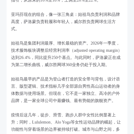
指引，从原来的16%至18%，上调至20%至22%。
亚玛芬现在的组合，像一张三角桌：始祖鸟负责利润和品牌
高度，萨洛蒙负责鞋履和年轻人，威尔胜负责网球生活方
式。
始祖鸟是集团利润最厚、增长最稳的资产。2026年一季度，
技术服饰板块调整后经营利润率（adjusted operating margin）
达到26.4%，同比提升250个基点。与此同时，萨洛蒙正在成
为第二增长曲线，威尔胜网球360业务仍处于投入期。
始祖鸟最早的产品是为登山者打造的安全带与背包，设计语
言、版型逻辑、技术指标几乎全部源自男性高山运动者的身
体数据与使用场景。但现在，它不是一家独立、高冷的户外
品牌，是一家全球公司中最赚钱、最有势能的旗舰资产。
疫情后这几年，徒步、滑雪、跑步人群中女性比例显著上
升；同时，Lululemon、Alo Yoga等女性运动品牌的崛起，让
功能性与穿着场景的边界被持续打破。城市与山野之间，多