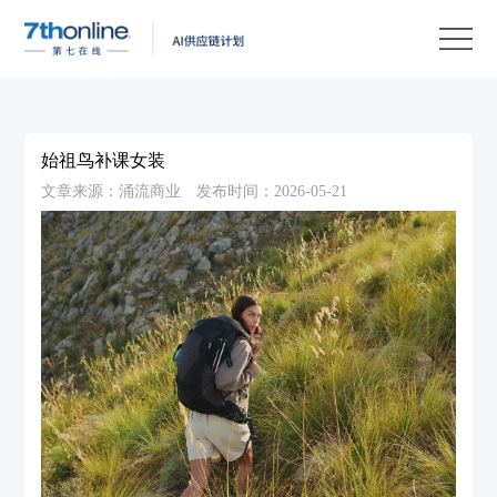
产
品
解
决
客
方
户
客
始祖鸟补课女装
案
案
户
资
文章来源：涌流商业
发布时间：2026-05-21
例
支
源
关
持
中
于
EN
心
我
们