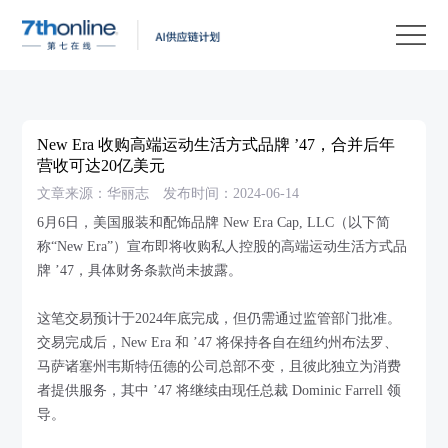
产
品
解
决
客
方
户
客
New Era 收购高端运动生活方式品牌 ’47，合并后年
案
案
户
资
营收可达20亿美元
文章来源：华丽志
发布时间：2024-06-14
例
支
源
关
6月6日，美国服装和配饰品牌 New Era Cap, LLC（以下简
持
中
于
EN
称“New Era”）宣布即将收购私人控股的高端运动生活方式品
心
我
牌 ’47，具体财务条款尚未披露。
们
这笔交易预计于2024年底完成，但仍需通过监管部门批准。
交易完成后，New Era 和 ’47 将保持各自在纽约州布法罗、
马萨诸塞州韦斯特伍德的公司总部不变，且彼此独立为消费
者提供服务，其中 ’47 将继续由现任总裁 Dominic Farrell 领
导。