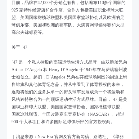
目前，品牌在42,000个分销点有售，包括遍布110多个国家的
925 家特许经营店和合作店。合作方包括美国职业棒球大联
盟、美国国家橄榄球联盟和美国国家篮球协会以及欧洲的足
球俱乐部、美国和欧洲的赛车队、大满贯网球锦标赛和大型
高尔夫锦标赛等。
关于 ’47
’47 是一个私人控股的高端运动生活方式品牌，由双胞胎兄弟
Arthur D’Angelo 和 Henry D’Angelo 于1947年在马萨诸塞州波
士顿创立。起初，D’Angelos 兄弟在芬威球场周围的街道上销
售锦旗和其他体育纪念品，并从中看到了体育授权的未来，
逐渐将他们的业务从单一的街头球车发展成为一个将运动和
风格独特融合为一的顶级运动生活方式品牌。目前，’47 是美
国职业棒球大联盟、美国国家篮球协会、国家橄榄球联盟、
国家冰球联盟、全国改装赛车竞赛协会（NASCAR）、超过
900 个大学项目和许多国际足球俱乐部的官方授权商。
｜消息来源：New Era 官网及官方新闻稿、路透社、《华丽