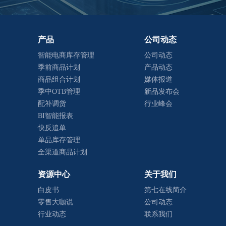
产品
公司动态
智能电商库存管理
公司动态
季前商品计划
产品动态
商品组合计划
媒体报道
季中OTB管理
新品发布会
配补调货
行业峰会
BI智能报表
快反追单
单品库存管理
全渠道商品计划
资源中心
关于我们
白皮书
第七在线简介
零售大咖说
公司动态
行业动态
联系我们