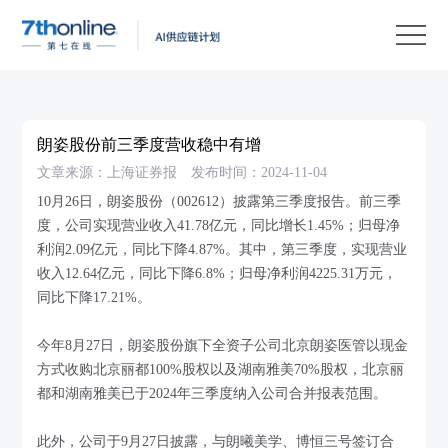
产
品
解
决
客
方
户
客
朗姿股份前三季度营收稳中有增
案
案
户
资
文章来源：上海证券报
发布时间：2024-11-04
例
支
源
关
10月26日，朗姿股份（002612）披露第三季度报告。前三季
度，公司实现营业收入41.78亿元，同比增长1.45%；归母净
持
中
于
EN
利润2.09亿元，同比下降4.87%。其中，第三季度，实现营业
心
我
收入12.64亿元，同比下降6.8%；归母净利润4225.31万元，
同比下降17.21%。
们
今年8月27日，朗姿股份旗下全资子公司北京朗姿医管以现金
方式收购北京丽都100%股权以及湖南雅美70%股权，北京丽
都和湖南雅美已于2024年三季度纳入公司合并报表范围。
此外，公司于9月27日披露，与朗曦美学、博恒三号签订合