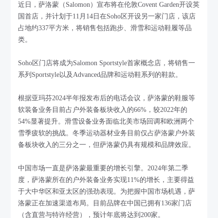
近日，萨洛蒙（Salomon）宣布将在伦敦Covent Garden开设英
国首店，并计划于11月14日在Soho区开设另一家门店，该店
占地约337平方米，将销售包括跑步、滑雪和运动鞋履等品
类。
Soho区门店将成为Salomon Sportstyle首家概念店，将销售一
系列Sportstyle以及Advanced品牌和运动鞋系列的鞋款。
根据亚玛芬2024半年报发布后的电话会议，萨洛蒙的鞋服等
软装备业务目前占户外装备板块收入的66%，较2022年的
54%显著提升。滑雪设备业务面临北美市场回调和欧洲两个
雪季疲软的挑战。冬季运动器材业务目前仅占萨洛蒙户外装
备板块收入的三分之一，但萨洛蒙仍具有规模和品牌效应。
中国市场一直是萨洛蒙最重要的增长引擎。2024年第二季
度，萨洛蒙所在的户外装备业务实现11%的增长，主要得益
于大中华区和亚太区的强劲表现。为把握中国市场机遇，萨
洛蒙正在加速渠道布局。目前品牌在中国已拥有136家门店
（含直营与特许经营），预计年底将达到200家。