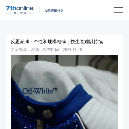
产
品
解
决
客
方
户
客
反思潮牌：个性和规模相悖，快生意难以持续
案
案
户
资
文章来源：深响
发布时间：2024-11-18
例
支
源
关
持
中
于
EN
心
我
们