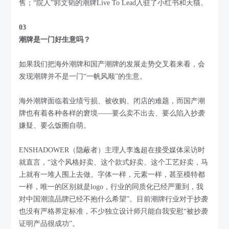
售；“院人”郭文韬的潮牌Live To Lead入驻了小红书和天猫。
03
潮牌是一门好生意吗？
如果我们把海外潮牌和国产潮牌的发展走势交叉着来看，会
发现潮牌并不是一门“一帆风顺”的生意。
海外潮牌面临着业绩亏损、被收购、闭店的难题，而国产潮
牌也有着各种各样的窘境——要么卖不出去、要么陷入抄袭
嫌疑、要么饭圈自萌。
ENSHADOWER（隐蔽者）主理人李逸超在接受媒体采访时
就直言，“这个风格好卖、这个款式好卖、这个工艺好卖，马
上就有一堆人围上去做。字体一样，元素一样，甚至模特都
一样，唯一的区别就是logo，行业的同质化已经严重到，我
对中国潮流品牌已经不抱什么希望”。目前潮牌行业对于抄袭
也没有严格界定标准，不少独立设计师只能自我安慰“被抄袭
证明产品很成功”。