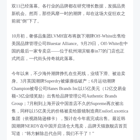
双11已经落幕。各行业的品牌都在研究增长数据，发掘品类
新机会。然而，那些风靡一时的潮牌，却在这场大促狂欢之
前就“倒”下了。
10月初，奢侈品集团LVMH宣布将旗下潮牌Off-White出售给
美国品牌管理公司Bluestar Alliance。9月29日，Off-White在中
国的最后一家专卖店——位于杭州湖滨银泰in77的门店也正
式闭店，一代街头传奇就此落幕。
今年以来，不少海外潮牌挣扎在生死线，业绩下滑、被迫卖
身。3月英国潮牌Superdry被爆濒临破产；6月运动潮牌
Champion被母公司Hanes Brands Inc以15亿美元（12亿交易金
额+3亿业绩奖励）出售给品牌管理公司Authentic Brands
Group；7月刚到上海开设中国首店不久的Supreme再次被出
售，同样以15亿美元的价格被卖给眼镜制造商EssilorLuxottica
集团（依视路陆逊梯卡），预计在今年底完成出售。最近韩
国潮牌NERDY在中国开启清仓大甩卖，品牌天猫旗舰店首页
写道：“韩方解除总代合同，我们不干了！”