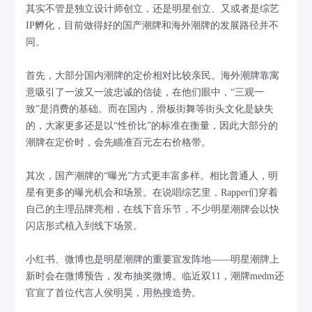
其实不管是独立设计师创立，还是明星创立、又或者是综艺
IP孵化，目前做得好的国产潮牌和海外潮牌的发展路径并不
同。
首先，大部分国内潮牌的定价相对比较亲民。海外潮牌靠寓
意吸引了一波又一波忠诚的信徒，在他们眼中，“三观一
致”是消费的基础。而在国内，滑板街舞等街头文化是缺失
的，大家更多还是以“性价比”的标准在衡量，因此大部分的
潮牌在定价时，会先瞄准百元左右价格带。
其次，国产潮牌的“曝光”方式更丰富多样。相比普通人，明
星有更多的曝光机会和场景。在说唱综艺里，Rapper们穿着
自己的主理品牌亮相，在线下音乐节，不少明星潮牌会以快
闪店形式植入到线下场景。
小红书、微博也是明星潮牌的重要宣发阵地——明星潮牌上
新时会在微博预告，发布抽奖微博。临近双11，潮牌medm还
官宣了首位代言人侯明昊，用热搜造势。