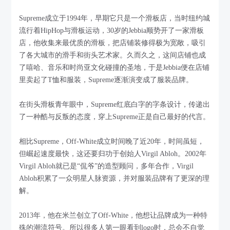
Supreme成立于1994年，早期它只是一个滑板店，当时纽约城
流行着HipHop与滑板运动，30岁的Jebbia顺势开了一家滑板
店，他收集来最优质的滑板，把店铺装修得极为宽敞，吸引
了各大城市的滑手和街头艺术家。久而久之，这间店铺也成
了嘻哈、音乐和时尚亚文化碰撞的圣地，于是Jebbia便在店铺
里卖起了T恤和服装，Supreme逐渐演变成了服装品牌。
在街头滑板青年眼中，Supreme红底白字的字条设计，传递出
了一种酷与反叛的态度，穿上Supreme正是自己最好的代言。
相比Supreme，Off-White成立时间晚了近20年，时间虽短，
但崛起速度最快，这还要归功于创始人Virgil Abloh。2002年
Virgil Abloh就已是“侃爷”的造型顾问，多年合作，Virgil
Abloh积累了一众明星人脉资源，并对服装品牌有了更深的理
解。
2013年，他在米兰创立了Off-White，他想让品牌成为一种特
殊的潮流符号。所以很多人第一眼看到logo时，总会不自觉