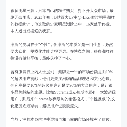
很多明星潮牌，只靠自己的粉丝购买，打不开大众市场，最
终无奈闭店。2023年初，B站百大UP主@-LKs-做过明星潮牌
的数据统计，他选取的57家明星潮牌当中，16家处于停业、
本人退出或摆烂的状态。
潮牌的灵魂在于“个性”，但潮牌的本质又是一门生意，必然
要大众化、规模化才能走得更远。在博弈之间，很多潮牌往
往没有做好平衡，最终失掉了本心。
曾有服装行业内人士提到，潮牌近一半的市场份额是由10%
的超级用户贡献，他们更关注潮牌的品牌理念和文化态度。
但究竟是要10%的超级用户还是要90%的大众用户，是让很
多品牌纠结的难题。比如Supreme成立初期本就有一大波超级
用户，到后来Supreme放弃限购的销售模式，“个性反叛”的文
化态度逐渐减弱，超级用户也慢慢流失。
当然，潮牌本身的消费逻辑也和当前的市场环境有了错位。