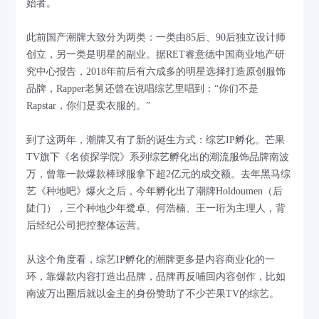
始者。
此前国产潮牌大致分为两类：一类由85后、90后独立设计师
创立，另一类是明星的副业。据RET睿意德中国商业地产研
究中心报告，2018年前后有六成多的明星选择打造原创服饰
品牌，Rapper老舅还曾在说唱综艺里唱到：“你们不是
Rapstar，你们是卖衣服的。”
到了这两年，潮牌又有了新的诞生方式：综艺IP孵化。芒果
TV旗下《名侦探学院》系列综艺孵化出的潮流服饰品牌南波
万，曾靠一款爆款棒球服拿下超2亿元的成交额。去年黑马综
艺《种地吧》爆火之后，今年孵化出了潮牌Holdoumen（后
陡门），三个种地少年鹭卓、何浩楠、王一珩为主理人，背
后经纪公司把控整体运营。
从这个角度看，综艺IP孵化的潮牌更多是内容商业化的一
环，靠爆款内容打造出品牌，品牌再反哺回内容创作，比如
南波万出圈后就以金主的身份赞助了不少芒果TV的综艺。